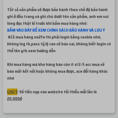
Tất cả sản phẩm sẽ được bảo hành theo chế độ bảo hành
ghi ở đầu trang và ghi chú dưới tên sản phẩm, anh em vui
lòng đọc thật kĩ trước khi bấm mua hàng nhé:
BẤM VÀO ĐÂY ĐỂ XEM CHÍNH SÁCH BẢO HÀNH VÀ LƯU Ý
ACE mua hàng no2fa thì phải login bằng cookie nhé,
không log tk,pass tỷ lệ cao sẽ báo sai, không biết login có
thể lên ytb xem hướng dẫn
Khi mua hàng mà kho hàng báo còn ít sl 2-5 acc mua sẽ
báo mất kết nối hoặc không mua được, ace đổi hàng khác
nhé
CHÚ Ý
: Số tiền nạp vào website tối thiểu mỗi lần là
20.000đ