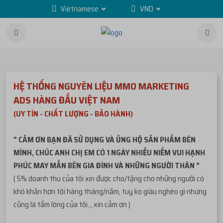
Vietnamese
VND
HỆ THỐNG NGUYÊN LIỆU MMO MARKETING
ADS HÀNG ĐẦU VIỆT NAM
(UY TÍN - CHẤT LƯỢNG - BẢO HÀNH)
" CẢM ƠN BẠN ĐÃ SỬ DỤNG VÀ ỦNG HỘ SẢN PHẦM BÊN
MÌNH, CHÚC ANH CHỊ EM CÓ 1 NGÀY NHIỀU NIỀM VUI HẠNH
PHÚC MAY MẮN BÊN GIA ĐÌNH VÀ NHỮNG NGƯỜI THÂN "
( 5% doanh thu của tôi xin được cho/tặng cho những người có
khó khăn hơn tôi hàng tháng/năm, tuy ko giàu nghèo gì nhưng
cũng là tấm lòng của tôi.., xin cảm ơn )