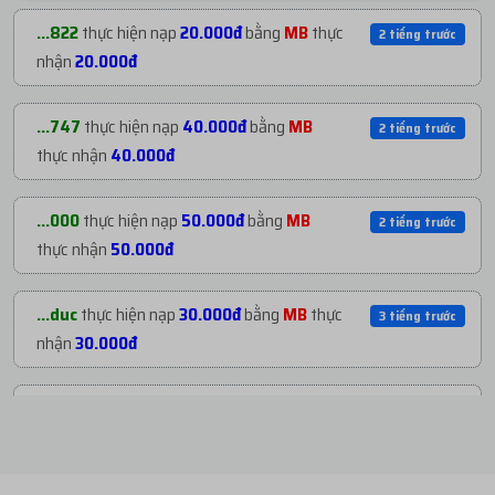
...600
mua
1
H122. ACC US NGÂM NUÔI TRÊN
1 tiếng trước
...822
thực hiện nạp
20.000đ
bằng
MB
thực
2 tiếng trước
MA...
với giá
81.900đ
nhận
20.000đ
...747
mua
1
H215. CLONE USA | REG PHONE
2 tiếng trước
...747
thực hiện nạp
40.000đ
bằng
MB
2 tiếng trước
NE...
với giá
3.500đ
thực nhận
40.000đ
...822
mua
1
H39. Key HMA VPN 29 - 31 NGÀY ...
2 tiếng trước
...000
thực hiện nạp
50.000đ
bằng
MB
2 tiếng trước
với giá
15.000đ
thực nhận
50.000đ
...747
mua
1
H215. CLONE USA | REG PHONE
2 tiếng trước
...duc
thực hiện nạp
30.000đ
bằng
MB
thực
3 tiếng trước
NE...
với giá
3.500đ
nhận
30.000đ
...747
mua
1
H215. CLONE USA | REG PHONE
2 tiếng trước
...789
thực hiện nạp
195.000đ
bằng
MB
4 tiếng trước
NE...
với giá
3.500đ
thực nhận
195.000đ
...000
mua
1
H16. Clone Ngoại Random Quốc
2 tiếng trước