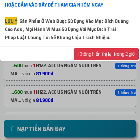
HOẶC BẤM VÀO ĐÂY ĐỂ THAM GIA NHÓM NGAY
...000
mua
30
Radom Clone Via Facebook Giá
41 phút trướ
R...
với giá
10.500đ
LƯU Ý
:
Sản Phẩm Ở Web Được Sử Dụng Vào Mục Đích Quảng
Cáo Ads , Mọi Hành Vi Mua Sử Dụng Với Mục Đích Trái
Pháp
Luật Chúng Tôi Sẽ Không Chịu Trách Nhiệm.
...600
mua
1
H122. ACC US NGÂM NUÔI TRÊN
1 tiếng trước
MA...
với giá
81.900đ
Không hiển thị lại trong 2 giờ
...600
mua
1
H122. ACC US NGÂM NUÔI TRÊN
1 tiếng trước
MA...
với giá
81.900đ
...600
mua
1
H122. ACC US NGÂM NUÔI TRÊN
1 tiếng trước
MA...
với giá
81.900đ
...600
mua
1
H122. ACC US NGÂM NUÔI TRÊN
1 tiếng trước
MA...
với giá
81.900đ
NẠP TIỀN GẦN ĐÂY