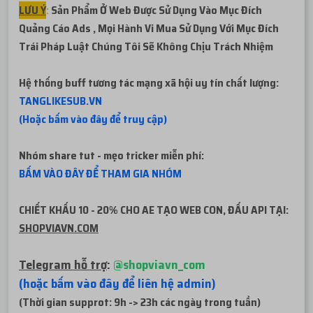
LƯU Ý
:
Sản Phẩm Ở Web Được Sử Dụng Vào Mục Đích
Quảng Cáo Ads , Mọi Hành Vi Mua Sử Dụng Với Mục Đích
Trái Pháp
Luật Chúng Tôi Sẽ Không Chịu Trách Nhiệm
Hệ thống buff tương tác mạng xã hội uy tín chất lượng:
TANGLIKESUB.VN
(Hoặc bấm vào đây để truy cập)
Nhóm share tut - mẹo tricker miễn phí:
BẤM VÀO ĐÂY ĐỂ THAM GIA NHÓM
CHIẾT KHẤU 10 - 20% CHO AE TẠO WEB CON, ĐẤU API TẠI:
SHOPVIAVN.COM
Telegram hỗ trợ
:
@shopviavn_com
(hoặc bấm vào đây để liên hệ admin)
(Thời gian supprot: 9h -> 23h các ngày trong tuần)