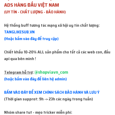
ADS HÀNG ĐẦU VIỆT NAM
(UY TÍN - CHẤT LƯỢNG - BẢO HÀNH)
Tất cả sản phẩm
Hệ thống buff tương tác mạng xã hội uy tín chất lượng:
TANGLIKESUB.VN
Không thể tải sản phẩm. Vui lòng thử lại!
(Hoặc bấm vào đây để truy cập)
Chiết khấu 10-20% ALL sản phẩm cho tất cả các web con, đấu
ĐĂNG NHẬP
api qua bên mình !
ĐĂNG KÝ TÀI KHOẢN
@shopviavn_com
Telegram hỗ trợ
:
(hoặc bấm vào đây để liên hệ admin)
BẤM VÀO ĐÂY ĐỂ XEM CHÍNH SÁCH BẢO HÀNH VÀ LƯU Ý
(Thời gian supprot: 9h -> 23h các ngày trong tuần)
ĐƠN HÀNG GẦN ĐÂY
Nhóm share tut - mẹo tricker miễn phí: