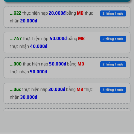
...600
mua
1
H122. ACC US NGÂM NUÔI TRÊN
2 tiếng trước
...822
thực hiện nạp
20.000đ
bằng
MB
thực
2 tiếng trước
MA...
với giá
81.900đ
nhận
20.000đ
...600
mua
1
H122. ACC US NGÂM NUÔI TRÊN
2 tiếng trước
...747
thực hiện nạp
40.000đ
bằng
MB
2 tiếng trước
MA...
với giá
81.900đ
thực nhận
40.000đ
...600
mua
1
H122. ACC US NGÂM NUÔI TRÊN
2 tiếng trước
...000
thực hiện nạp
50.000đ
bằng
MB
2 tiếng trước
MA...
với giá
81.900đ
thực nhận
50.000đ
...747
mua
1
H215. CLONE USA | REG PHONE
2 tiếng trước
...duc
thực hiện nạp
30.000đ
bằng
MB
thực
3 tiếng trước
NE...
với giá
3.500đ
nhận
30.000đ
...822
mua
1
H39. Key HMA VPN 29 - 31 NGÀY ...
2 tiếng trước
...789
thực hiện nạp
195.000đ
bằng
MB
4 tiếng trước
với giá
15.000đ
thực nhận
195.000đ