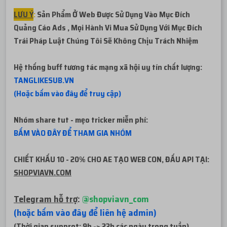
LƯU Ý
:
Sản Phẩm Ở Web Được Sử Dụng Vào Mục Đích
Quảng Cáo Ads , Mọi Hành Vi Mua Sử Dụng Với Mục Đích
Trái Pháp
Luật Chúng Tôi Sẽ Không Chịu Trách Nhiệm
Hệ thống buff tương tác mạng xã hội uy tín chất lượng:
TANGLIKESUB.VN
(Hoặc bấm vào đây để truy cập)
Nhóm share tut - mẹo tricker miễn phí:
BẤM VÀO ĐÂY ĐỂ THAM GIA NHÓM
CHIẾT KHẤU 10 - 20% CHO AE TẠO WEB CON, ĐẤU API TẠI:
SHOPVIAVN.COM
Telegram hỗ trợ
:
@shopviavn_com
(hoặc bấm vào đây để liên hệ admin)
(Thời gian supprot: 9h -> 23h các ngày trong tuần)