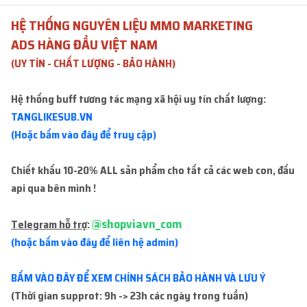
HỆ THỐNG NGUYÊN LIỆU MMO MARKETING
ADS HÀNG ĐẦU VIỆT NAM
Tất cả sản phẩm
(UY TÍN - CHẤT LƯỢNG - BẢO HÀNH)
Hệ thống buff tương tác mạng xã hội uy tín chất lượng:
Không thể tải sản phẩm. Vui lòng thử lại!
TANGLIKESUB.VN
(Hoặc bấm vào đây để truy cập)
ĐĂNG NHẬP
Chiết khấu 10-20% ALL sản phẩm cho tất cả các web con, đấu
api qua bên mình !
ĐĂNG KÝ TÀI KHOẢN
@shopviavn_com
Telegram hỗ trợ
:
(hoặc bấm vào đây để liên hệ admin)
BẤM VÀO ĐÂY ĐỂ XEM CHÍNH SÁCH BẢO HÀNH VÀ LƯU Ý
(Thời gian supprot: 9h -> 23h các ngày trong tuần)
ĐƠN HÀNG GẦN ĐÂY