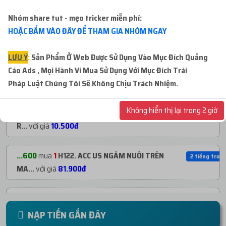
Nhóm share tut - mẹo tricker miễn phí:
...tn1
mua
1
H325. CLONE NOVERY BAO NGÂM |
12 phút trướ
HOẶC BẤM VÀO ĐÂY ĐỂ THAM GIA NHÓM NGAY
...
với giá
270đ
LƯU Ý
:
Sản Phẩm Ở Web Được Sử Dụng Vào Mục Đích Quảng
...tn1
mua
1
H374. Clone Việt IP Việt Nove...
với
Cáo Ads , Mọi Hành Vi Mua Sử Dụng Với Mục Đích Trái
16 phút trướ
giá
137đ
Pháp
Luật Chúng Tôi Sẽ Không Chịu Trách Nhiệm.
Không hiển thị lại trong 2 giờ
...000
mua
30
Radom Clone Via Facebook Giá
1 tiếng trước
R...
với giá
10.500đ
...600
mua
1
H122. ACC US NGÂM NUÔI TRÊN
2 tiếng trước
MA...
với giá
81.900đ
...600
mua
1
H122. ACC US NGÂM NUÔI TRÊN
2 tiếng trước
MA...
với giá
81.900đ
NẠP TIỀN GẦN ĐÂY