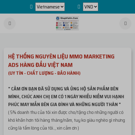
HỆ THỐNG NGUYÊN LIỆU MMO MARKETING
ADS HÀNG ĐẦU VIỆT NAM
(UY TÍN - CHẤT LƯỢNG - BẢO HÀNH)
" CẢM ƠN BẠN ĐÃ SỬ DỤNG VÀ ỦNG HỘ SẢN PHẦM BÊN
MÌNH, CHÚC ANH CHỊ EM CÓ 1 NGÀY NHIỀU NIỀM VUI HẠNH
PHÚC MAY MẮN BÊN GIA ĐÌNH VÀ NHỮNG NGƯỜI THÂN "
( 5% doanh thu của tôi xin được cho/tặng cho những người có
khó khăn hơn tôi hàng tháng/năm, tuy ko giàu nghèo gì nhưng
cũng là tấm lòng của tôi.., xin cảm ơn )