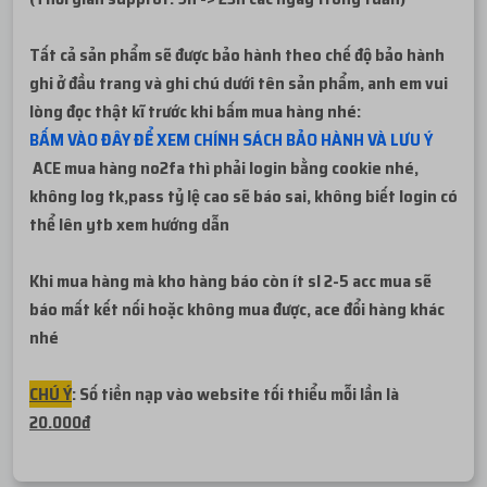
Tất cả sản phẩm sẽ được bảo hành theo chế độ bảo hành
ghi ở đầu trang và ghi chú dưới tên sản phẩm, anh em vui
lòng đọc thật kĩ trước khi bấm mua hàng nhé:
BẤM VÀO ĐÂY ĐỂ XEM CHÍNH SÁCH BẢO HÀNH VÀ LƯU Ý
ACE mua hàng no2fa thì phải login bằng cookie nhé,
không log tk,pass tỷ lệ cao sẽ báo sai, không biết login có
thể lên ytb xem hướng dẫn
Khi mua hàng mà kho hàng báo còn ít sl 2-5 acc mua sẽ
báo mất kết nối hoặc không mua được, ace đổi hàng khác
nhé
CHÚ Ý
: Số tiền nạp vào website tối thiểu mỗi lần là
20.000đ