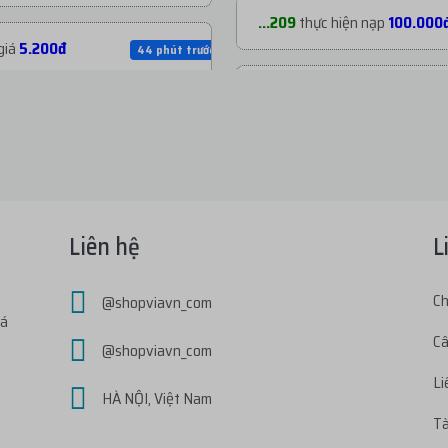
...209
thực hiện nạp
100.000
giá
5.200đ
44 phút trước
...s18
thực hiện nạp
20.000đ
giá
5.200đ
55 phút trước
...2k7
thực hiện nạp
40.000đ
với giá
5.500đ
1 tiếng trước
...006
thực hiện nạp
20.000đ
Liên hệ
L
 giá
39.000đ
1 tiếng trước
...005
thực hiện nạp
21.000đ
Ch
@shopviavn_com
iá
với giá
27.500đ
1 tiếng trước
Câ
@shopviavn_com
...202
thực hiện nạp
250.000
Li
á
182đ
2 tiếng trước
HÀ NỘI, Việt Nam
Tà
...2k7
thực hiện nạp
30.000đ