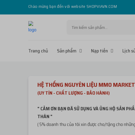
Chào mừng bạn đến với website SHOPVIAVN.COM
Trang chủ
Sản phẩm
Nạp tiền
Lịch s
HỆ THỐNG NGUYÊN LIỆU MMO MARKET
(UY TÍN - CHẤT LƯỢNG - BẢO HÀNH)
" CẢM ƠN BẠN ĐÃ SỬ DỤNG VÀ ỦNG HỘ SẢN PHẦ
THÂN "
( 5% doanh thu của tôi xin được cho/tặng cho những 