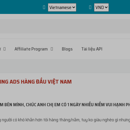
ử
Affiliate Program
Blogs
Tài liệu API
ING ADS HÀNG ĐẦU VIỆT NAM
M BÊN MÌNH, CHÚC ANH CHỊ EM CÓ 1 NGÀY NHIỀU NIỀM VUI HẠNH 
người có khó khăn hơn tôi hàng tháng/năm, tuy ko giàu nghèo gì nhưng cũ