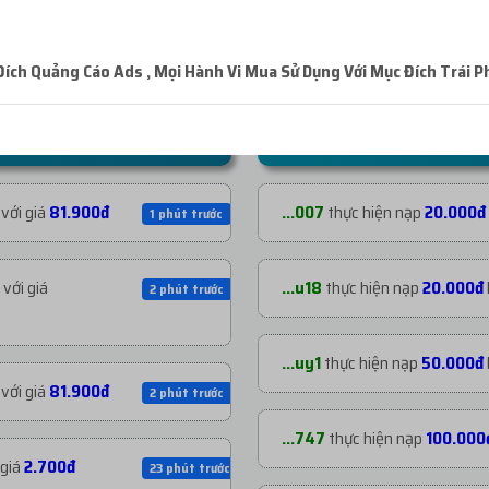
ch Quảng Cáo Ads , Mọi Hành Vi Mua Sử Dụng Với Mục Đích Trái P
NẠP TIỀN GẦN ĐÂY
với giá
81.900đ
...007
thực hiện nạp
20.000đ
1 phút trước
với giá
...u18
thực hiện nạp
20.000đ
2 phút trước
...uy1
thực hiện nạp
50.000đ
với giá
81.900đ
2 phút trước
...747
thực hiện nạp
100.000
 giá
2.700đ
23 phút trước