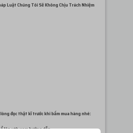
háp
Luật Chúng Tôi Sẽ Không Chịu Trách Nhiệm
 lòng đọc thật kĩ trước khi bấm mua hàng nhé:
thể lên ytb xem hướng dẫn