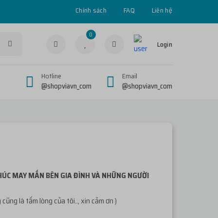
Chính sách
FAQ
Liên hệ
0
Login
Hotline
Email
@shopviavn_com
@shopviavn_com
PHÚC MAY MẮN BÊN GIA ĐÌNH VÀ NHỮNG NGƯỜI
ng là tấm lòng của tôi.., xin cảm ơn )