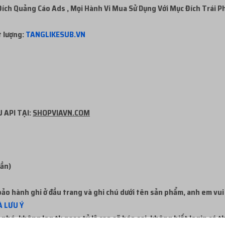
ch Quảng Cáo Ads , Mọi Hành Vi Mua Sử Dụng Với Mục Đích Trái P
t lượng:
TANGLIKESUB.VN
 API TẠI:
SHOPVIAVN.COM
uần)
ảo hành ghi ở đầu trang và ghi chú dưới tên sản phẩm, anh em vui
 LƯU Ý
nhé, không log tk,pass tỷ lệ cao sẽ báo sai, không biết login có 