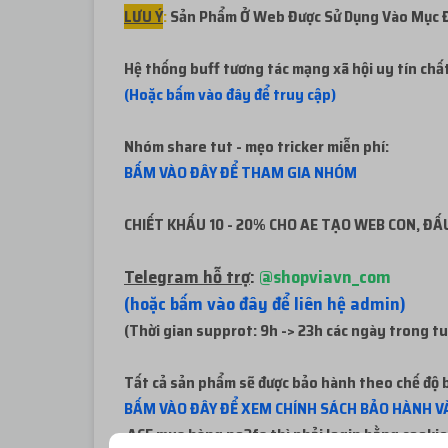
LƯU Ý
:
Sản Phẩm Ở Web Được Sử Dụng Vào Mục Đí
Hệ thống buff tương tác mạng xã hội uy tín chấ
(Hoặc bấm vào đây để truy cập)
Nhóm share tut - mẹo tricker miễn phí:
BẤM VÀO ĐÂY ĐỂ THAM GIA NHÓM
CHIẾT KHẤU 10 - 20% CHO AE TẠO WEB CON, ĐẤU
Telegram hỗ trợ
:
@shopviavn_com
(hoặc bấm vào đây để liên hệ admin)
(Thời gian supprot: 9h -> 23h các ngày trong t
Tất cả sản phẩm sẽ được bảo hành theo chế độ b
BẤM VÀO ĐÂY ĐỂ XEM CHÍNH SÁCH BẢO HÀNH VÀ
ACE mua hàng no2fa thì phải login bằng cookie 