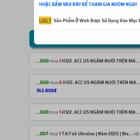
HOẶC BẤM VÀO ĐÂY ĐỂ THAM GIA NHÓM NGAY
LƯU Ý
:
Sản Phẩm Ở Web Được Sử Dụng Vào Mục Đí
ĐƠN HÀNG GẦN ĐÂY
...600
mua
1
H122. ACC US NGÂM NUÔI TRÊN MA...
...600
mua
2
H122. ACC US NGÂM NUÔI TRÊN MA...
163.800đ
...600
mua
1
H122. ACC US NGÂM NUÔI TRÊN MA...
...007
mua
1
TikTok Ukraine | Năm 2025 | Ma...
với