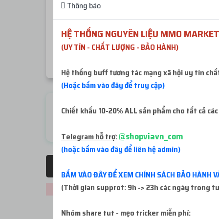
Thông báo
Khi mua hàng mà kho hàng báo còn ít sl 2-5 acc
HỆ THỐNG NGUYÊN LIỆU MMO MARKET
CHÚ Ý
: Số tiền nạp vào website tối thiểu mỗi lần
(UY TÍN - CHẤT LƯỢNG - BẢO HÀNH)
Hệ thống buff tương tác mạng xã hội uy tín chấ
(Hoặc bấm vào đây để truy cập)
Check live FB
Chiết khấu 10-20% ALL sản phẩm cho tất cả các
Miễn phí
@shopviavn_com
Telegram hỗ trợ
:
(hoặc bấm vào đây để liên hệ admin)
Tất cả sản phẩm
BẤM VÀO ĐÂY ĐỂ XEM CHÍNH SÁCH BẢO HÀNH V
(Thời gian supprot: 9h -> 23h các ngày trong t
Không thể tải sản phẩm. Vui lòng thử lại!
Nhóm share tut - mẹo tricker miễn phí: