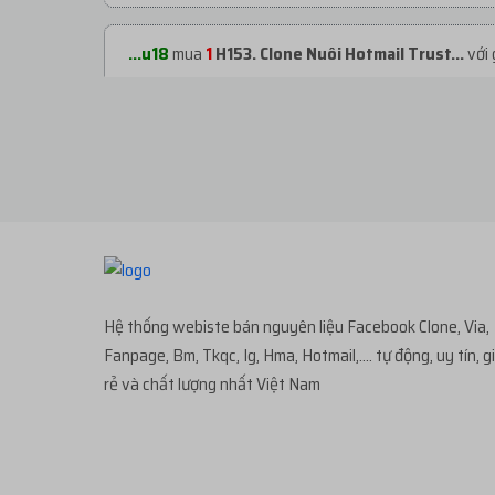
...u18
mua
1
H153. Clone Nuôi Hotmail Trust...
với 
...u18
mua
1
H153. Clone Nuôi Hotmail Trust...
với 
...747
mua
1
H114. CLONE US NGÂM IP RANDOM ...
...uy1
mua
1
H258. Clone Việt Bao Nhận Page...
với
Hệ thống webiste bán nguyên liệu Facebook Clone, Via,
Fanpage, Bm, Tkqc, Ig, Hma, Hotmail,.... tự động, uy tín, g
...747
mua
5
H114. CLONE US NGÂM IP RANDOM ...
rẻ và chất lượng nhất Việt Nam
...011
mua
1
H104. Gmail edu | live 10 phút...
với gi