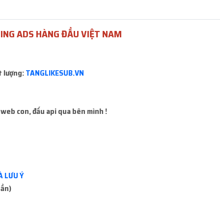
 mua sẽ báo mất kết nối hoặc không mua được, ace đổi hàng khác 
ING ADS HÀNG ĐẦU VIỆT NAM
 là
20.000đ
t lượng:
TANGLIKESUB.VN
Lấy mã 2FA
Icon Faceb
 web con, đấu api qua bên mình !
Miễn phí
Miễn phí
À LƯU Ý
uần)