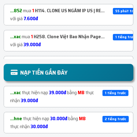
...852
mua
1
H114. CLONE US NGÂM IP US | RE...
55 phút trướ
với giá
7.600đ
...xac
mua
1
H258. Clone Việt Bao Nhận Page...
1 tiếng trước
với giá
39.000đ
...hne
mua
1
FACEBOOK CÓ NÚT META ĐĂNG KÍ
2 tiếng trước
T...
với giá
26.000đ
NẠP TIỀN GẦN ĐÂY
...997
mua
1
H2. Clone Ngoại Không Dính
2 tiếng trước
...xac
thực hiện nạp
39.000đ
bằng
MB
thực
1 tiếng trước
Wha...
với giá
35.100đ
nhận
39.000đ
...111
mua
1
Page Cổ | Năm 2021 - 2023...
với giá
2 tiếng trước
...hne
thực hiện nạp
30.000đ
bằng
MB
2 tiếng trước
58.500đ
thực nhận
30.000đ