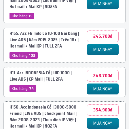
Năm 2008-2023 | Chưa dính IP Việt |
MUA NGAY
Hotmail + MailKP | NO2FA
Kho hàng:
6
H155. Acc FB Indo Có 10-100 Bài Đăng |
245.700đ
Live ADS | Năm 2015-2025 | Trên 18+ |
Hotmail + MailKP | FULL 2FA
MUA NGAY
Kho hàng:
102
H11. Acc INDONESiA Cổ | UID 1000 |
248.700đ
Live ADS | CP Mail | FULL 2FA
Kho hàng:
74
MUA NGAY
H158. Acc Indonesia Cổ | 3000-5000
354.900đ
Friend | LIVE ADS | Checkpoint Mail |
Năm 2008-2023 | Chưa dính IP Việt |
MUA NGAY
Hotmail + MailKP | NO2FA