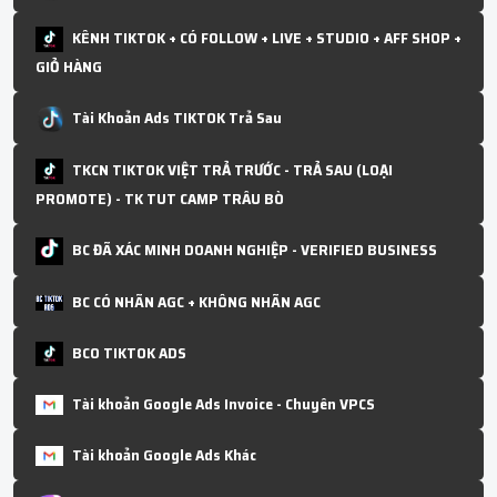
KÊNH TIKTOK + CÓ FOLLOW + LIVE + STUDIO + AFF SHOP +
GIỎ HÀNG
Tài Khoản Ads TIKTOK Trả Sau
TKCN TIKTOK VIỆT TRẢ TRƯỚC - TRẢ SAU (LOẠI
PROMOTE) - TK TUT CAMP TRÂU BÒ
BC ĐÃ XÁC MINH DOANH NGHIỆP - VERIFIED BUSINESS
BC CÓ NHÃN AGC + KHÔNG NHÃN AGC
BC0 TIKTOK ADS
Tài khoản Google Ads Invoice - Chuyên VPCS
Tài khoản Google Ads Khác