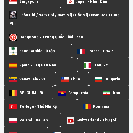
Singapore
Japan - Nhật Bản
Châu Phi / Nam Phi / Nam Mỹ / Bắc Mỹ / Nam Úc / Trung
Phi
HongKong + Trung Quốc + Đài Loan
Saudi Arabia - ả rập
France - PHÁP
Spain - Tây Ban Nha
Italy - Ý
Venezuela - VE
Chile
Bulgaria
BELGIUM - Bỉ
Campuchia
Iran
Türkiye - Thổ Nhĩ Kỳ
Romania
Poland - Ba Lan
Switzerland - Thụy Sĩ