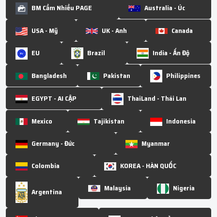
BM Cầm Nhiều PAGE
Australia - Úc
USA - Mỹ
UK - Anh
Canada
EU
Brazil
India - Ấn Độ
Bangladesh
Pakistan
Philippines
EGYPT - AI CẬP
ThaiLand - Thái Lan
Mexico
Tajikistan
Indonesia
Germany - Đức
Myanmar
Colombia
KOREA - HÀN QUỐC
Malaysia
Nigeria
Argentina