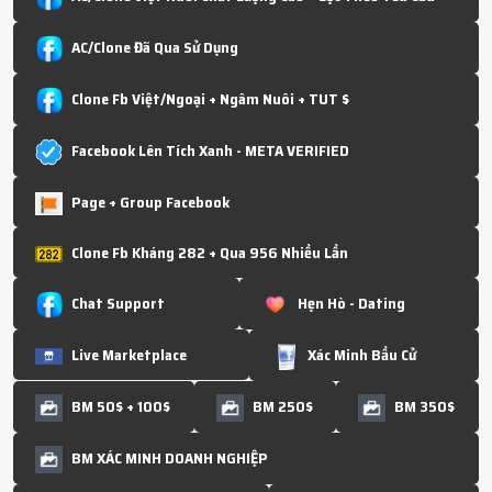
AC/Clone Đã Qua Sử Dụng
Clone Fb Việt/Ngoại + Ngâm Nuôi + TUT $
Facebook Lên Tích Xanh - META VERIFIED
Page + Group Facebook
Clone Fb Kháng 282 + Qua 956 Nhiều Lần
Chat Support
Hẹn Hò - Dating
Live Marketplace
Xác Minh Bầu Cử
BM 50$ + 100$
BM 250$
BM 350$
BM XÁC MINH DOANH NGHIỆP