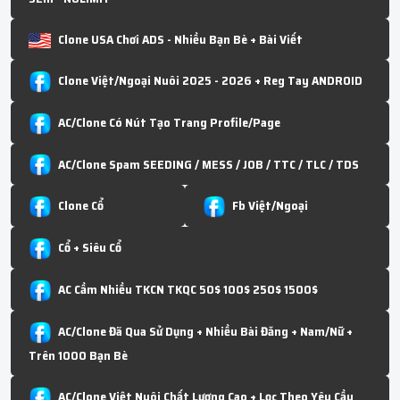
Clone USA Chơi ADS - Nhiều Bạn Bè + Bài Viết
Clone Việt/Ngoại Nuôi 2025 - 2026 + Reg Tay ANDROID
AC/Clone Có Nút Tạo Trang Profile/Page
AC/Clone Spam SEEDING / MESS / JOB / TTC / TLC / TDS
Clone Cổ
Fb Việt/Ngoại
Cổ + Siêu Cổ
AC Cầm Nhiều TKCN TKQC 50$ 100$ 250$ 1500$
AC/Clone Đã Qua Sử Dụng + Nhiều Bài Đăng + Nam/Nữ +
Trên 1000 Bạn Bè
AC/Clone Việt Nuôi Chất Lượng Cao + Lọc Theo Yêu Cầu