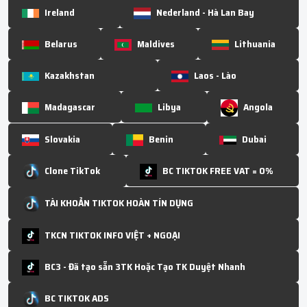
Ireland
Nederland - Hà Lan Bay
Belarus
Maldives
Lithuania
Kazakhstan
Laos - Lào
Madagascar
Libya
Angola
Slovakia
Benin
Dubai
Clone TikTok
BC TIKTOK FREE VAT = 0%
TÀI KHOẢN TIKTOK HOÀN TÍN DỤNG
TKCN TIKTOK INFO VIỆT + NGOẠI
BC3 - Đã tạo sẵn 3TK Hoặc Tạo TK Duyệt Nhanh
BC TIKTOK ADS