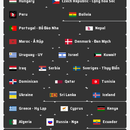
Hungary
Czech Republic - Cộng hòa Séc
Peru
Bolivia
Portugal - Bồ Đào Nha
Nepal
Maroc - Ả Rập
Denmark - Đan Mạch
Uruguay - UY
Israel
Kuwait
Iraq
Serbia
Sveriges - Thụy Điển
Dominican
Qatar
Tunisia
Ukraine
Sri Lanka
Iceland
Greece - Hy Lạp
Cyprus
Kenya
Algeria
Russia - Nga
Ecuador