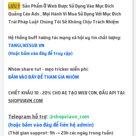
LƯU Ý
:
Sản Phẩm Ở Web Được Sử Dụng Vào Mục Đích
Quảng Cáo Ads , Mọi Hành Vi Mua Sử Dụng Với Mục Đích
Trái Pháp
Luật Chúng Tôi Sẽ Không Chịu Trách Nhiệm
Hệ thống buff tương tác mạng xã hội uy tín chất lượng:
TANGLIKESUB.VN
(Hoặc bấm vào đây để truy cập)
Nhóm share tut - mẹo tricker miễn phí:
BẤM VÀO ĐÂY ĐỂ THAM GIA NHÓM
CHIẾT KHẤU 10 - 20% CHO AE TẠO WEB CON, ĐẤU API TẠI:
SHOPVIAVN.COM
Telegram hỗ trợ
:
@shopviavn_com
(hoặc bấm vào đây để liên hệ admin)
(Thời gian supprot: 9h -> 23h các ngày trong tuần)