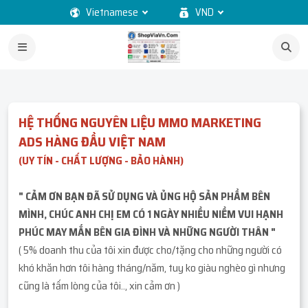
Vietnamese
VND
HỆ THỐNG NGUYÊN LIỆU MMO MARKETING
ADS HÀNG ĐẦU VIỆT NAM
(UY TÍN - CHẤT LƯỢNG - BẢO HÀNH)
" CẢM ƠN BẠN ĐÃ SỬ DỤNG VÀ ỦNG HỘ SẢN PHẦM BÊN
MÌNH, CHÚC ANH CHỊ EM CÓ 1 NGÀY NHIỀU NIỀM VUI HẠNH
PHÚC MAY MẮN BÊN GIA ĐÌNH VÀ NHỮNG NGƯỜI THÂN "
( 5% doanh thu của tôi xin được cho/tặng cho những người có
khó khăn hơn tôi hàng tháng/năm, tuy ko giàu nghèo gì nhưng
cũng là tấm lòng của tôi.., xin cảm ơn )