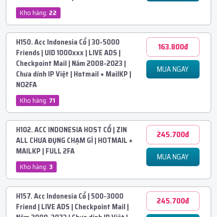
Kho hàng:
22
H150. Acc Indonesia Cổ | 30-5000
163.800đ
Friends | UID 1000xxx | LIVE ADS |
Checkpoint Mail | Năm 2008-2023 |
MUA NGAY
Chưa dính IP Việt | Hotmail + MailKP |
NO2FA
Kho hàng:
71
H102. ACC INDONESIA HOST CỔ | ZIN
245.700đ
ALL CHƯA ĐỤNG CHẠM GÌ | HOTMAIL +
MAILKP | FULL 2FA
MUA NGAY
Kho hàng:
3
H157. Acc Indonesia Cổ | 500-3000
245.700đ
Friend | LIVE ADS | Checkpoint Mail |