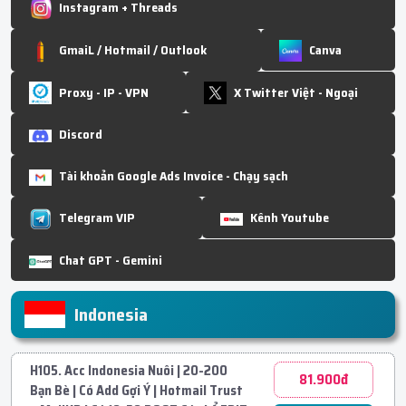
Instagram + Threads
GmaiL / Hotmail / Outlook
Canva
Proxy - IP - VPN
X Twitter Việt - Ngoại
Discord
Tài khoản Google Ads Invoice - Chạy sạch
Telegram VIP
Kênh Youtube
Chat GPT - Gemini
Indonesia
H105. Acc Indonesia Nuôi | 20-200
81.900đ
Bạn Bè | Có Add Gợi Ý | Hotmail Trust