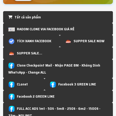
Tất cả sản phẩm
RADOM CLONE VIA FACEBOOK GIÁ RẺ
TÍCH XANH FACEBOOK
SUPPER SALE NOW
SUPPER SALE...
Clone Checkpoint Mail - Nhận PAGE BM - Không Dính
WhatsApp - Change ALL
CLone1
Facebook 3 GREEN LINE
Facebook 2 GREEN LINE
FULL ACC ADS 1m1 - 50$ - 5m8 - 250$ - 6m2 - 1500$ -
32m - NOLIMIT