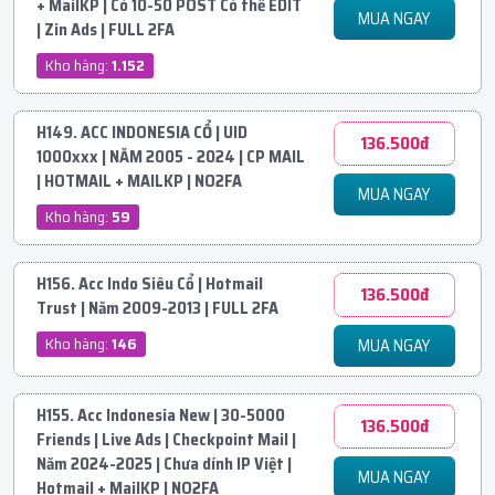
+ MailKP | Có 10-50 POST Có thể EDIT
MUA NGAY
| Zin Ads | FULL 2FA
Kho hàng:
1.152
H149. ACC INDONESIA CỔ | UID
136.500đ
1000xxx | NĂM 2005 - 2024 | CP MAIL
| HOTMAIL + MAILKP | NO2FA
MUA NGAY
Kho hàng:
59
H156. Acc Indo Siêu Cổ | Hotmail
136.500đ
Trust | Năm 2009-2013 | FULL 2FA
Kho hàng:
146
MUA NGAY
H155. Acc Indonesia New | 30-5000
136.500đ
Friends | Live Ads | Checkpoint Mail |
Năm 2024-2025 | Chưa dính IP Việt |
MUA NGAY
Hotmail + MailKP | NO2FA