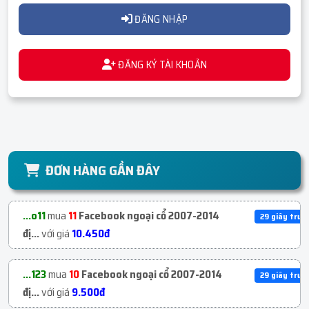
ĐĂNG NHẬP
ĐĂNG KÝ TÀI KHOẢN
ĐƠN HÀNG GẦN ĐÂY
...o11
mua
11
Facebook ngoại cổ 2007-2014
29 giây trướ
đị...
với giá
10.450đ
...123
mua
10
Facebook ngoại cổ 2007-2014
29 giây trướ
đị...
với giá
9.500đ