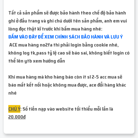
Tất cả sản phẩm sẽ được bảo hành theo chế độ bảo hành
ghi ở đầu trang và ghi chú dưới tên sản phẩm, anh em vui
lòng đọc thật kĩ trước khi bấm mua hàng nhé:
BẤM VÀO ĐÂY ĐỂ XEM CHÍNH SÁCH BẢO HÀNH VÀ LƯU Ý
ACE mua hàng no2fa thì phải login bằng cookie nhé,
không log tk,pass tỷ lệ cao sẽ báo sai, không biết login có
thể lên ytb xem hướng dẫn
Khi mua hàng mà kho hàng báo còn ít sl 2-5 acc mua sẽ
báo mất kết nối hoặc không mua được, ace đổi hàng khác
nhé
CHÚ Ý
: Số tiền nạp vào website tối thiểu mỗi lần là
20.000đ