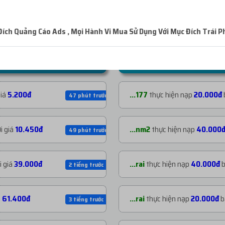
ch Quảng Cáo Ads , Mọi Hành Vi Mua Sử Dụng Với Mục Đích Trái P
NẠP TIỀN GẦN ĐÂY
giá
5.200đ
...177
thực hiện nạp
20.000đ
47 phút trước
i giá
10.450đ
...nm2
thực hiện nạp
40.000
49 phút trước
i giá
39.000đ
...rai
thực hiện nạp
40.000đ
b
2 tiếng trước
á
61.400đ
...rai
thực hiện nạp
20.000đ
b
3 tiếng trước