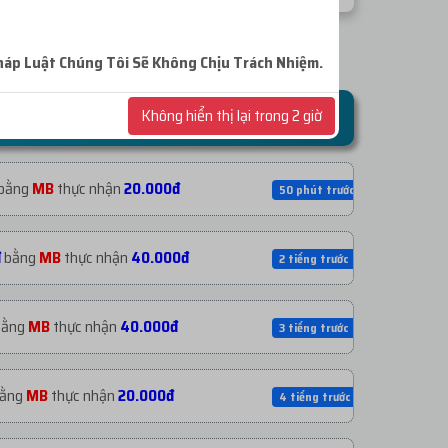
háp
Luật Chúng Tôi Sẽ Không Chịu Trách Nhiệm.
Không hiển thị lại trong 2 giờ
bằng
MB
thực nhận
20.000đ
50 phút trước
đ
bằng
MB
thực nhận
40.000đ
2 tiếng trước
ằng
MB
thực nhận
40.000đ
3 tiếng trước
ằng
MB
thực nhận
20.000đ
4 tiếng trước