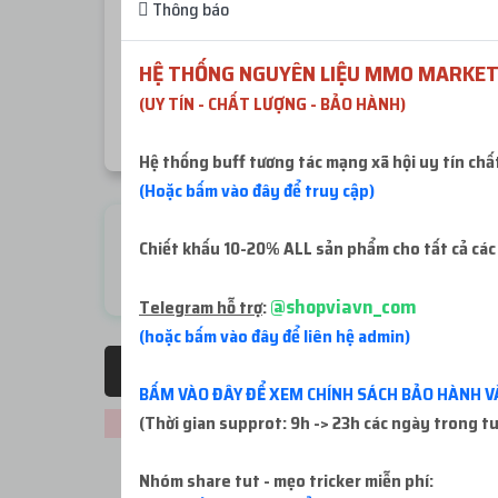
Thông báo
Khi mua hàng mà kho hàng báo còn ít sl 2-5 acc
HỆ THỐNG NGUYÊN LIỆU MMO MARKET
CHÚ Ý
: Số tiền nạp vào website tối thiểu mỗi lần
(UY TÍN - CHẤT LƯỢNG - BẢO HÀNH)
Hệ thống buff tương tác mạng xã hội uy tín chấ
(Hoặc bấm vào đây để truy cập)
Check live FB
Chiết khấu 10-20% ALL sản phẩm cho tất cả các
Miễn phí
@shopviavn_com
Telegram hỗ trợ
:
(hoặc bấm vào đây để liên hệ admin)
Tất cả sản phẩm
BẤM VÀO ĐÂY ĐỂ XEM CHÍNH SÁCH BẢO HÀNH V
(Thời gian supprot: 9h -> 23h các ngày trong t
Không thể tải sản phẩm. Vui lòng thử lại!
Nhóm share tut - mẹo tricker miễn phí: