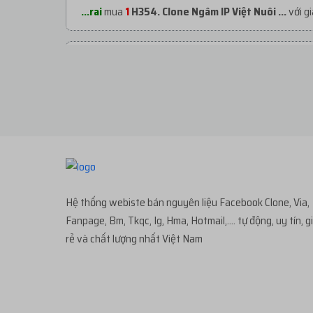
...rai
mua
1
H354. Clone Ngâm IP Việt Nuôi ...
với g
...rai
mua
1
H293. CLONE VIỆT NUÔI PHONE TR...
vớ
...rai
mua
1
H366. CLONE VIỆT NUÔI LƯỚT REE...
vớ
...rai
mua
1
H369. CLONE VIỆT IP VIỆT | VER...
với g
Hệ thống webiste bán nguyên liệu Facebook Clone, Via,
...rai
mua
1
H366. CLONE VIỆT NUÔI LƯỚT REE...
vớ
Fanpage, Bm, Tkqc, Ig, Hma, Hotmail,.... tự động, uy tín, g
rẻ và chất lượng nhất Việt Nam
...647
mua
1
H247. KHÁNG 282 - Clone Name N...
v
...sat
mua
1
H356. ACC INSTAGRAM CỔ CÓ 0-10...
v