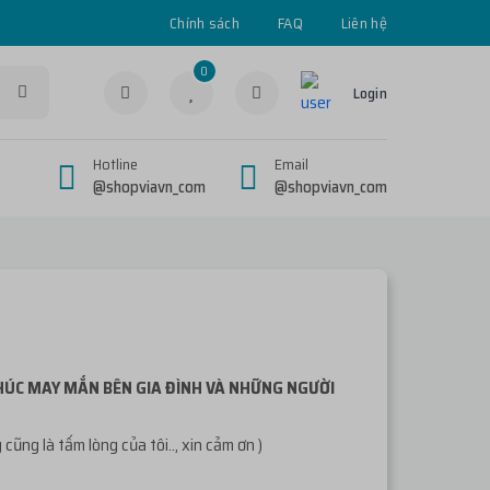
Chính sách
FAQ
Liên hệ
0
Login
Hotline
Email
@shopviavn_com
@shopviavn_com
PHÚC MAY MẮN BÊN GIA ĐÌNH VÀ NHỮNG NGƯỜI
ng là tấm lòng của tôi.., xin cảm ơn )