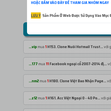
HOẶC BẤM VÀO ĐÂY ĐỂ THAM GIA NHÓM NGAY
LƯU Ý
:
Sản Phẩm Ở Web Được Sử Dụng Vào Mục Đí
ĐƠN HÀNG GẦN ĐÂY
...vip
mua
1
H153. Clone Nuôi Hotmail Trust...
với 
...177
mua
11
Facebook ngoại cổ 2007-2014 đị...
vớ
...nm2
mua
1
H180. Clone Việt Bao Nhận Page...
vớ
...z12
mua
1
H161. Acc Việt Ngoại 0 - 40 Po...
với gi