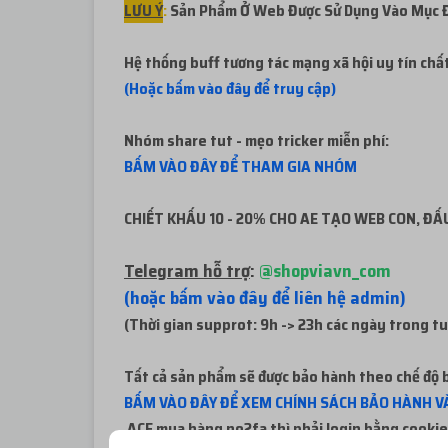
LƯU Ý
:
Sản Phẩm Ở Web Được Sử Dụng Vào Mục Đí
Hệ thống buff tương tác mạng xã hội uy tín chấ
(Hoặc bấm vào đây để truy cập)
Nhóm share tut - mẹo tricker miễn phí:
BẤM VÀO ĐÂY ĐỂ THAM GIA NHÓM
CHIẾT KHẤU 10 - 20% CHO AE TẠO WEB CON, ĐẤU
Telegram hỗ trợ
:
@shopviavn_com
(hoặc bấm vào đây để liên hệ admin)
(Thời gian supprot: 9h -> 23h các ngày trong t
Tất cả sản phẩm sẽ được bảo hành theo chế độ b
BẤM VÀO ĐÂY ĐỂ XEM CHÍNH SÁCH BẢO HÀNH VÀ
ACE mua hàng no2fa thì phải login bằng cookie 