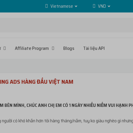
Vietnamese
VND
ử
Affiliate Program
Blogs
Tài liệu API
ING ADS HÀNG ĐẦU VIỆT NAM
M BÊN MÌNH, CHÚC ANH CHỊ EM CÓ 1 NGÀY NHIỀU NIỀM VUI HẠNH 
người có khó khăn hơn tôi hàng tháng/năm, tuy ko giàu nghèo gì nhưng cũ