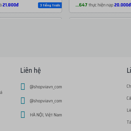
iá
21.800đ
...647
thực hiện nạp
20.000đ
3 tiếng trước
i giá
20.200đ
...999
thực hiện nạp
164.000
3 tiếng trước
i giá
7.200đ
...ong
thực hiện nạp
50.000đ
4 tiếng trước
iá
6.300đ
...aie
thực hiện nạp
20.000đ
4 tiếng trước
Liên hệ
L
i giá
7.200đ
...ang
thực hiện nạp
20.000đ
Ch
@shopviavn_com
4 tiếng trước
iá
Câ
@shopviavn_com
ới giá
29.300đ
...2k7
thực hiện nạp
30.000đ
4 tiếng trước
Li
HÀ NỘI, Việt Nam
Tà
ới giá
42.900đ
...k99
thực hiện nạp
60.000đ
4 tiếng trước