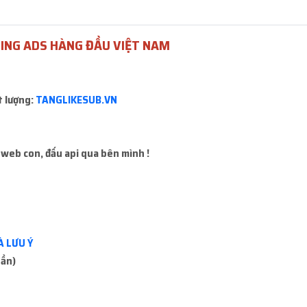
 mua sẽ báo mất kết nối hoặc không mua được, ace đổi hàng khác 
ING ADS HÀNG ĐẦU VIỆT NAM
 là
20.000đ
t lượng:
TANGLIKESUB.VN
Lấy mã 2FA
Icon Faceb
 web con, đấu api qua bên mình !
Miễn phí
Miễn phí
À LƯU Ý
uần)