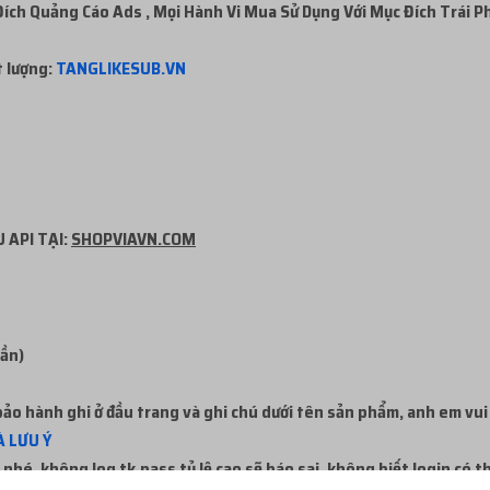
ch Quảng Cáo Ads , Mọi Hành Vi Mua Sử Dụng Với Mục Đích Trái P
t lượng:
TANGLIKESUB.VN
 API TẠI:
SHOPVIAVN.COM
uần)
ảo hành ghi ở đầu trang và ghi chú dưới tên sản phẩm, anh em vui
 LƯU Ý
nhé, không log tk,pass tỷ lệ cao sẽ báo sai, không biết login có 