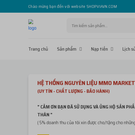
Chào mừng bạn đến với website SHOPVIAVN.COM
Trang chủ
Sản phẩm
Nạp tiền
Lịch s
HỆ THỐNG NGUYÊN LIỆU MMO MARKET
(UY TÍN - CHẤT LƯỢNG - BẢO HÀNH)
" CẢM ƠN BẠN ĐÃ SỬ DỤNG VÀ ỦNG HỘ SẢN PHẦ
THÂN "
( 5% doanh thu của tôi xin được cho/tặng cho những 