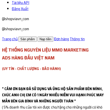
Tài liệu API
Đăng Xuất
@shopviavn_com
@shopviavn_com
Trang chủ
Đơn hàng
Thông tin
Sản phẩm
Nạp tiền
HỆ THỐNG NGUYÊN LIỆU MMO MARKETING
ADS HÀNG ĐẦU VIỆT NAM
(UY TÍN - CHẤT LƯỢNG - BẢO HÀNH)
" CẢM ƠN BẠN ĐÃ SỬ DỤNG VÀ ỦNG HỘ SẢN PHẦM BÊN MÌNH,
CHÚC ANH CHỊ EM CÓ 1 NGÀY NHIỀU NIỀM VUI HẠNH PHÚC MAY
MẮN BÊN GIA ĐÌNH VÀ NHỮNG NGƯỜI THÂN "
( 5% doanh thu của tôi xin được cho/tặng cho những người có khó