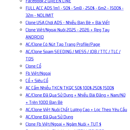
Facebook 2 GREEN LINE
FULL ACC ADS 1m1 - 50$ - 5m8 - 250$ - 6m2 - 1500$ -
32m - NOLIMIT
Clone USA Chơi ADS - Nhiều Bạn Bè + Bài Viết
Clone Việt/Ngoại Nuôi 2025 - 2026 + Reg Tay
ANDROID
AC/Clone Có Nút Tạo Trang Profile/Page
AC/Clone Spam SEEDING / MESS / JOB / TTC / TLC /
TDS
Clone Cổ
Fb Việt/Ngoại
Cổ + Siêu Cổ
AC Cầm Nhiều TKCN TKQC 50$ 100$ 250$ 1500$
AC/Clone Đã Qua Sử Dụng + Nhiều Bài Đăng + Nam/Nữ
+ Trên 1000 Bạn Bè
AC/Clone Việt Nuôi Chất Lượng Cao + Lọc Theo Yêu Cầu
AC/Clone Đã Qua Sử Dụng
Clone Fb Việt/Ngoại + Ngâm Nuôi + TUT $