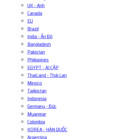
UK - Anh
Canada
EU
Brazil
India - Ấn Độ
Bangladesh
Pakistan
Philippines
EGYPT - AI CẬP
ThaiLand - Thái Lan
Mexico
Tajikistan
Indonesia
Germany - Đức
Myanmar
Colombia
KOREA - HÀN QUỐC
Argentina