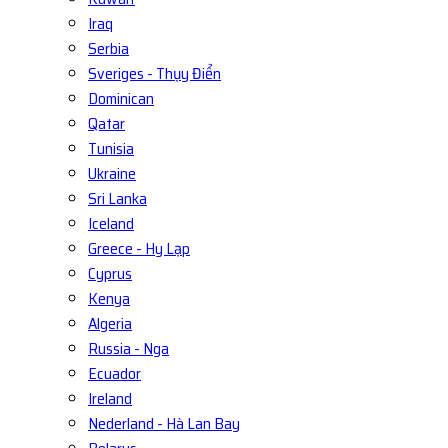
Iraq
Serbia
Sveriges - Thụy Điển
Dominican
Qatar
Tunisia
Ukraine
Sri Lanka
Iceland
Greece - Hy Lạp
Cyprus
Kenya
Algeria
Russia - Nga
Ecuador
Ireland
Nederland - Hà Lan Bay