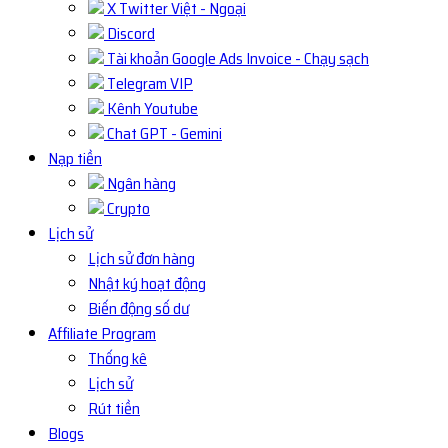
X Twitter Việt - Ngoại
Discord
Tài khoản Google Ads Invoice - Chạy sạch
Telegram VIP
Kênh Youtube
Chat GPT - Gemini
Nạp tiền
Ngân hàng
Crypto
Lịch sử
Lịch sử đơn hàng
Nhật ký hoạt động
Biến động số dư
Affiliate Program
Thống kê
Lịch sử
Rút tiền
Blogs