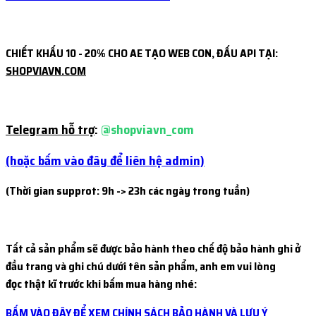
CHIẾT KHẤU 10 - 20% CHO AE TẠO WEB CON, ĐẤU API TẠI:
SHOPVIAVN.COM
Telegram hỗ trợ
:
@shopviavn_com
(hoặc bấm vào đây để liên hệ admin)
(Thời gian supprot: 9h -> 23h các ngày trong tuần)
Tất cả sản phẩm sẽ được bảo hành theo chế độ bảo hành ghi ở
đầu trang và ghi chú dưới tên sản phẩm, anh em vui lòng
đọc thật kĩ trước khi bấm mua hàng nhé:
BẤM VÀO ĐÂY ĐỂ XEM CHÍNH SÁCH BẢO HÀNH VÀ LƯU Ý