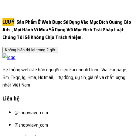
LƯU Ý
:
Sản Phẩm Ở Web Được Sử Dụng Vào Mục Đích Quảng Cáo
Ads , Mọi Hành Vi Mua Sử Dụng Với Mục Đích Trái Pháp
Luật
Chúng Tôi Sẽ Không Chịu Trách Nhiệm.
Không hiển thị lại trong 2 giờ
Hệ thống webiste bán nguyên liệu Facebook Clone, Via, Fanpage,
Bm, Tkqc, Ig, Hma, Hotmail,.... tự động, uy tín, giá rẻ và chất lượng
nhất Việt Nam
Liên hệ
@shopviavn_com
@shopviavn_com