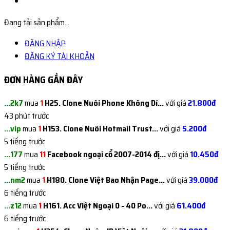
Đang tải sản phẩm...
ĐĂNG NHẬP
ĐĂNG KÝ TÀI KHOẢN
ĐƠN HÀNG GẦN ĐÂY
...2k7
mua
1
H25. Clone Nuôi Phone Không Dí...
với giá
21.800đ
43 phút trước
...vip
mua
1
H153. Clone Nuôi Hotmail Trust...
với giá
5.200đ
5 tiếng trước
...177
mua
11
Facebook ngoại cổ 2007-2014 đị...
với giá
10.450đ
5 tiếng trước
...nm2
mua
1
H180. Clone Việt Bao Nhận Page...
với giá
39.000đ
6 tiếng trước
...z12
mua
1
H161. Acc Việt Ngoại 0 - 40 Po...
với giá
61.400đ
6 tiếng trước