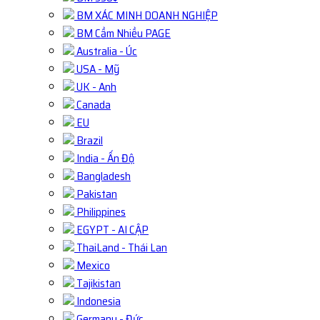
BM XÁC MINH DOANH NGHIỆP
BM Cầm Nhiều PAGE
Australia - Úc
USA - Mỹ
UK - Anh
Canada
EU
Brazil
India - Ấn Độ
Bangladesh
Pakistan
Philippines
EGYPT - AI CẬP
ThaiLand - Thái Lan
Mexico
Tajikistan
Indonesia
Germany - Đức