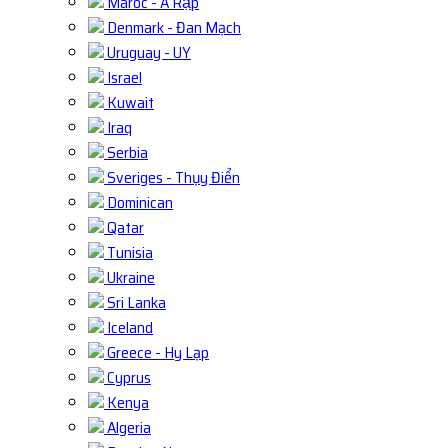
Maroc - Ả Rập
Denmark - Đan Mạch
Uruguay - UY
Israel
Kuwait
Iraq
Serbia
Sveriges - Thụy Điển
Dominican
Qatar
Tunisia
Ukraine
Sri Lanka
Iceland
Greece - Hy Lạp
Cyprus
Kenya
Algeria