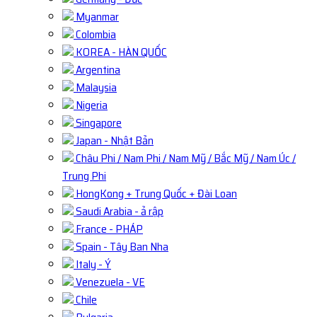
Myanmar
Colombia
KOREA - HÀN QUỐC
Argentina
Malaysia
Nigeria
Singapore
Japan - Nhật Bản
Châu Phi / Nam Phi / Nam Mỹ / Bắc Mỹ / Nam Úc /
Trung Phi
HongKong + Trung Quốc + Đài Loan
Saudi Arabia - ả rập
France - PHÁP
Spain - Tây Ban Nha
Italy - Ý
Venezuela - VE
Chile