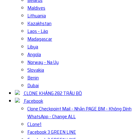
Belarus
Maldives
Lithuania
Kazakhstan
Laos - Lào
Madagascar
Libya
Angola
Norway - Na Uy
Slovakia
Benin
Dubai
CLONE KHÁNG 282 TRÂU BÒ
Facebook
Clone Checkpoint Mail - Nhận PAGE BM - Không Dính
WhatsApp - Change ALL
CLone1
Facebook 3 GREEN LINE