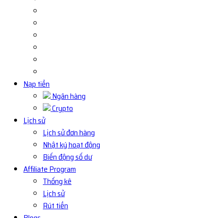
Nạp tiền
Ngân hàng
Crypto
Lịch sử
Lịch sử đơn hàng
Nhật ký hoạt động
Biến động số dư
Affiliate Program
Thống kê
Lịch sử
Rút tiền
Blogs