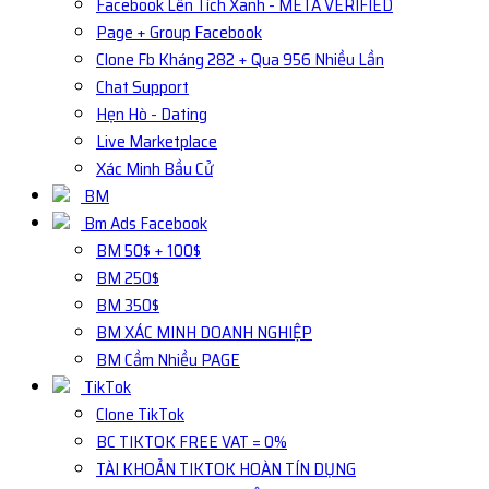
Facebook Lên Tích Xanh - META VERIFIED
Page + Group Facebook
Clone Fb Kháng 282 + Qua 956 Nhiều Lần
Chat Support
Hẹn Hò - Dating
Live Marketplace
Xác Minh Bầu Cử
BM
Bm Ads Facebook
BM 50$ + 100$
BM 250$
BM 350$
BM XÁC MINH DOANH NGHIỆP
BM Cầm Nhiều PAGE
TikTok
Clone TikTok
BC TIKTOK FREE VAT = 0%
TÀI KHOẢN TIKTOK HOÀN TÍN DỤNG