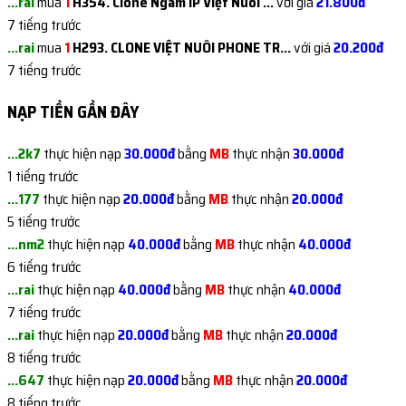
...rai
mua
1
H354. Clone Ngâm IP Việt Nuôi ...
với giá
21.800đ
7 tiếng trước
...rai
mua
1
H293. CLONE VIỆT NUÔI PHONE TR...
với giá
20.200đ
7 tiếng trước
...rai
mua
1
H366. CLONE VIỆT NUÔI LƯỚT REE...
với giá
7.200đ
NẠP TIỀN GẦN ĐÂY
8 tiếng trước
...rai
mua
1
H369. CLONE VIỆT IP VIỆT | VER...
với giá
6.300đ
...2k7
thực hiện nạp
30.000đ
bằng
MB
thực nhận
30.000đ
8 tiếng trước
1 tiếng trước
...rai
mua
1
H366. CLONE VIỆT NUÔI LƯỚT REE...
với giá
7.200đ
...177
thực hiện nạp
20.000đ
bằng
MB
thực nhận
20.000đ
8 tiếng trước
5 tiếng trước
...647
mua
1
H247. KHÁNG 282 - Clone Name N...
với giá
29.300đ
...nm2
thực hiện nạp
40.000đ
bằng
MB
thực nhận
40.000đ
8 tiếng trước
6 tiếng trước
...sat
mua
1
H356. ACC INSTAGRAM CỔ CÓ 0-10...
với giá
42.900đ
...rai
thực hiện nạp
40.000đ
bằng
MB
thực nhận
40.000đ
8 tiếng trước
7 tiếng trước
...i06
mua
1
H250. ACC VIỆT/NGOẠI CỔ + SIÊU...
với giá
97.500đ
...rai
thực hiện nạp
20.000đ
bằng
MB
thực nhận
20.000đ
8 tiếng trước
8 tiếng trước
...ong
mua
1
FACEBOOK CÓ NÚT META ĐĂNG KÍ T...
với giá
...647
thực hiện nạp
20.000đ
bằng
MB
thực nhận
20.000đ
48.000đ
8 tiếng trước