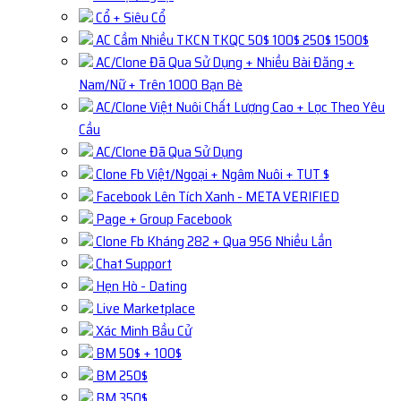
Cổ + Siêu Cổ
AC Cầm Nhiều TKCN TKQC 50$ 100$ 250$ 1500$
AC/Clone Đã Qua Sử Dụng + Nhiều Bài Đăng +
Nam/Nữ + Trên 1000 Bạn Bè
AC/Clone Việt Nuôi Chất Lượng Cao + Lọc Theo Yêu
Cầu
AC/Clone Đã Qua Sử Dụng
Clone Fb Việt/Ngoại + Ngâm Nuôi + TUT $
Facebook Lên Tích Xanh - META VERIFIED
Page + Group Facebook
Clone Fb Kháng 282 + Qua 956 Nhiều Lần
Chat Support
Hẹn Hò - Dating
Live Marketplace
Xác Minh Bầu Cử
BM 50$ + 100$
BM 250$
BM 350$