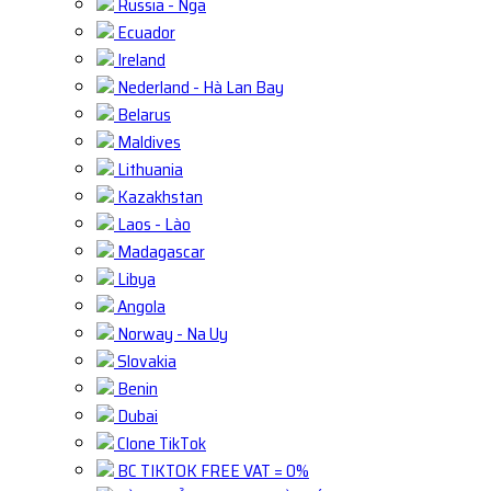
Russia - Nga
Ecuador
Ireland
Nederland - Hà Lan Bay
Belarus
Maldives
Lithuania
Kazakhstan
Laos - Lào
Madagascar
Libya
Angola
Norway - Na Uy
Slovakia
Benin
Dubai
Clone TikTok
BC TIKTOK FREE VAT = 0%