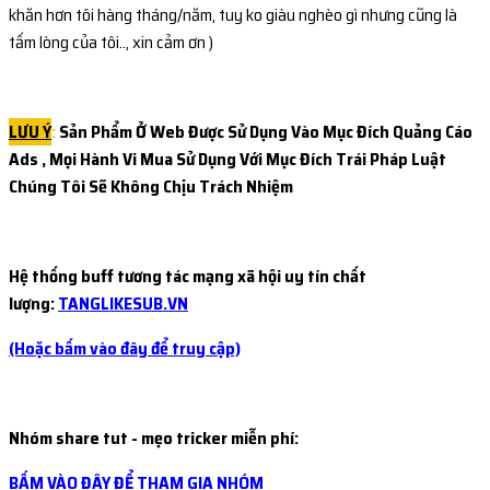
khăn hơn tôi hàng tháng/năm, tuy ko giàu nghèo gì nhưng cũng là
tấm lòng của tôi.., xin cảm ơn )
LƯU Ý
:
Sản Phẩm Ở Web Được Sử Dụng Vào Mục Đích Quảng Cáo
Ads , Mọi Hành Vi Mua Sử Dụng Với Mục Đích Trái Pháp
Luật
Chúng Tôi Sẽ Không Chịu Trách Nhiệm
Hệ thống buff tương tác mạng xã hội uy tín chất
lượng:
TANGLIKESUB.VN
(Hoặc bấm vào đây để truy cập)
Nhóm share tut - mẹo tricker miễn phí:
BẤM VÀO ĐÂY ĐỂ THAM GIA NHÓM