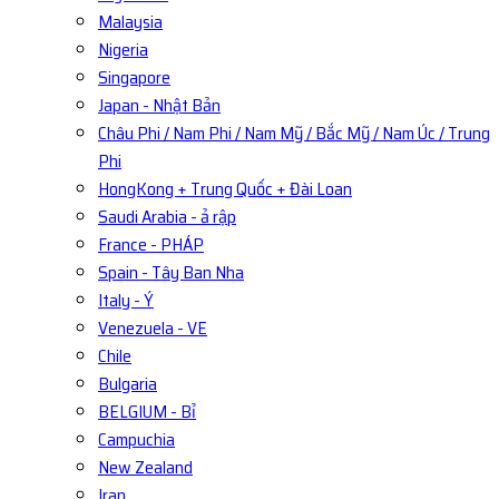
Malaysia
Nigeria
Singapore
Japan - Nhật Bản
Châu Phi / Nam Phi / Nam Mỹ / Bắc Mỹ / Nam Úc / Trung
Phi
HongKong + Trung Quốc + Đài Loan
Saudi Arabia - ả rập
France - PHÁP
Spain - Tây Ban Nha
Italy - Ý
Venezuela - VE
Chile
Bulgaria
BELGIUM - Bỉ
Campuchia
New Zealand
Iran