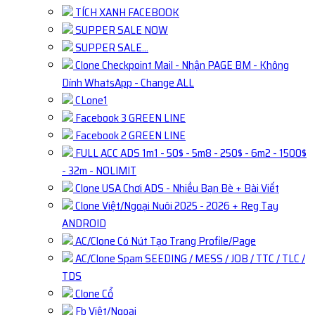
TÍCH XANH FACEBOOK
SUPPER SALE NOW
SUPPER SALE...
Clone Checkpoint Mail - Nhận PAGE BM - Không
Dính WhatsApp - Change ALL
CLone1
Facebook 3 GREEN LINE
Facebook 2 GREEN LINE
FULL ACC ADS 1m1 - 50$ - 5m8 - 250$ - 6m2 - 1500$
- 32m - NOLIMIT
Clone USA Chơi ADS - Nhiều Bạn Bè + Bài Viết
Clone Việt/Ngoại Nuôi 2025 - 2026 + Reg Tay
ANDROID
AC/Clone Có Nút Tạo Trang Profile/Page
AC/Clone Spam SEEDING / MESS / JOB / TTC / TLC /
TDS
Clone Cổ
Fb Việt/Ngoại