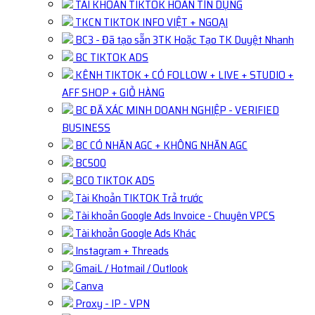
TÀI KHOẢN TIKTOK HOÀN TÍN DỤNG
TKCN TIKTOK INFO VIỆT + NGOẠI
BC3 - Đã tạo sẵn 3TK Hoặc Tạo TK Duyệt Nhanh
BC TIKTOK ADS
KÊNH TIKTOK + CÓ FOLLOW + LIVE + STUDIO +
AFF SHOP + GIỎ HÀNG
BC ĐÃ XÁC MINH DOANH NGHIỆP - VERIFIED
BUSINESS
BC CÓ NHÃN AGC + KHÔNG NHÃN AGC
BC500
BC0 TIKTOK ADS
Tài Khoản TIKTOK Trả trước
Tài khoản Google Ads Invoice - Chuyên VPCS
Tài khoản Google Ads Khác
Instagram + Threads
GmaiL / Hotmail / Outlook
Canva
Proxy - IP - VPN