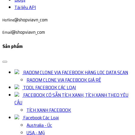
Tài liệu API
@shopviavn_com
Hotline
@shopviavn_com
Email
Sản phẩm
RADOM CLONE VIA FACEBOOK HÀNG LỌC DATA SCAN
RADOM CLONE VIA FACEBOOK GIÁ RẺ
TOOL FACEBOOK CÁC LOẠI
FACEBOOK CÓ SẴN TÍCH XANH, TÍCH XANH THEO YÊU
CẦU
TÍCH XANH FACEBOOK
Facebook Các Loại
Australia - Úc
USA - Mỹ