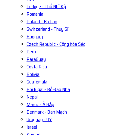
Türkiye - Thổ Nhĩ Kỳ
Romania
Poland - Ba Lan
Switzerland - Thụy Sĩ
Hungary
Czech Republic - Cộng hòa Séc
Peru
ParaGuay
Costa Rica
Bolivia
Guatemala
Portugal - Bồ Đào Nha
Nepal
Maroc - Ả Rập
Denmark - Đan Mạch
Uruguay - UY
Israel
Kuwait