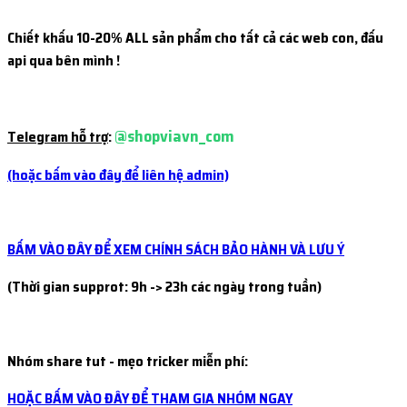
...ogm
thực hiện nạp
20.000đ
bằng
MB
thực nhận
20.000đ
Chiết khấu 10-20% ALL sản phẩm cho tất cả các web con, đấu
13 tiếng trước
api qua bên mình !
...622
thực hiện nạp
97.500đ
bằng
MB
thực nhận
97.500đ
14 tiếng trước
...001
thực hiện nạp
50.000đ
bằng
MB
thực nhận
50.000đ
@shopviavn_com
15 tiếng trước
Telegram hỗ trợ
:
...kho
thực hiện nạp
500.000đ
bằng
MB
thực nhận
515.000đ
(hoặc bấm vào đây để liên hệ admin)
15 tiếng trước
...nle
thực hiện nạp
29.200đ
bằng
MB
thực nhận
29.200đ
15 tiếng trước
BẤM VÀO ĐÂY ĐỂ XEM CHÍNH SÁCH BẢO HÀNH VÀ LƯU Ý
(Thời gian supprot: 9h -> 23h các ngày trong tuần)
Nhóm share tut - mẹo tricker miễn phí:
HOẶC BẤM VÀO ĐÂY ĐỂ THAM GIA NHÓM NGAY