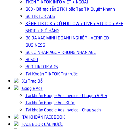
TKCN TIKTOK INFO VIỆT + NGOẠI
BC3 - Đã tạo sẵn 3TK Hoặc Tạo TK Duyệt Nhanh
BC TIKTOK ADS
KÊNH TIKTOK + CÓ FOLLOW + LIVE + STUDIO + AFF
SHOP + GIỎ HÀNG
BC ĐÃ XÁC MINH DOANH NGHIỆP - VERIFIED
BUSINESS
BC CÓ NHÃN AGC + KHÔNG NHÃN AGC
BC500
BC0 TIKTOK ADS
Tài Khoản TIKTOK Trả trước
Xu Trao Đổi
Google Ads
Tài khoản Google Ads Invoice - Chuyên VPCS
Tài khoản Google Ads Khác
Tài khoản Google Ads Invoice - Chạy sạch
TÀI KHOẢN FACEBOOK
FACEBOOK CÁC NƯỚC