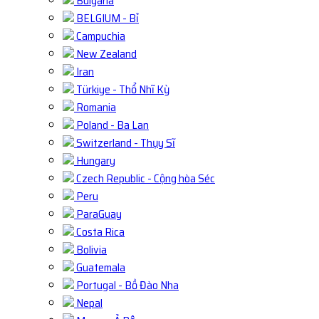
Bulgaria
BELGIUM - Bỉ
Campuchia
New Zealand
Iran
Türkiye - Thổ Nhĩ Kỳ
Romania
Poland - Ba Lan
Switzerland - Thụy Sĩ
Hungary
Czech Republic - Cộng hòa Séc
Peru
ParaGuay
Costa Rica
Bolivia
Guatemala
Portugal - Bồ Đào Nha
Nepal