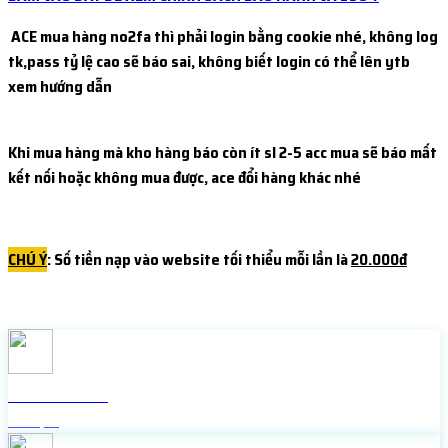
ACE mua hàng no2fa thì phải login bằng cookie nhé, không log
tk,pass tỷ lệ cao sẽ báo sai, không biết login có thể lên ytb
xem hướng dẫn
Khi mua hàng mà kho hàng báo còn ít sl 2-5 acc mua sẽ báo mất
kết nối hoặc không mua được, ace đổi hàng khác nhé
CHÚ Ý
: Số tiền nạp vào website tối thiểu mỗi lần là
20.000đ
Check live FB
Miễn phí