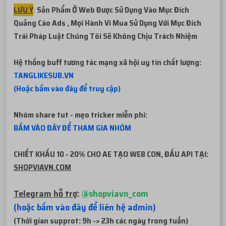
LƯU Ý
:
Sản Phẩm Ở Web Được Sử Dụng Vào Mục Đích
Quảng Cáo Ads , Mọi Hành Vi Mua Sử Dụng Với Mục Đích
Trái Pháp
Luật Chúng Tôi Sẽ Không Chịu Trách Nhiệm
Hệ thống buff tương tác mạng xã hội uy tín chất lượng:
TANGLIKESUB.VN
(Hoặc bấm vào đây để truy cập)
Nhóm share tut - mẹo tricker miễn phí:
BẤM VÀO ĐÂY ĐỂ THAM GIA NHÓM
CHIẾT KHẤU 10 - 20% CHO AE TẠO WEB CON, ĐẤU API TẠI:
SHOPVIAVN.COM
Telegram hỗ trợ
:
@shopviavn_com
(hoặc bấm vào đây để liên hệ admin)
(Thời gian supprot: 9h -> 23h các ngày trong tuần)