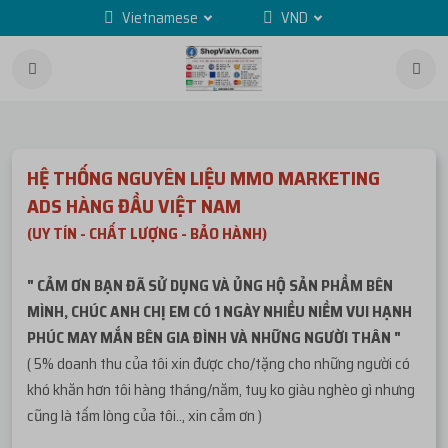
Vietnamese
VND
HỆ THỐNG NGUYÊN LIỆU MMO MARKETING
ADS HÀNG ĐẦU VIỆT NAM
(UY TÍN - CHẤT LƯỢNG - BẢO HÀNH)
" CẢM ƠN BẠN ĐÃ SỬ DỤNG VÀ ỦNG HỘ SẢN PHẦM BÊN
MÌNH, CHÚC ANH CHỊ EM CÓ 1 NGÀY NHIỀU NIỀM VUI HẠNH
PHÚC MAY MẮN BÊN GIA ĐÌNH VÀ NHỮNG NGƯỜI THÂN "
( 5% doanh thu của tôi xin được cho/tặng cho những người có
khó khăn hơn tôi hàng tháng/năm, tuy ko giàu nghèo gì nhưng
cũng là tấm lòng của tôi.., xin cảm ơn )