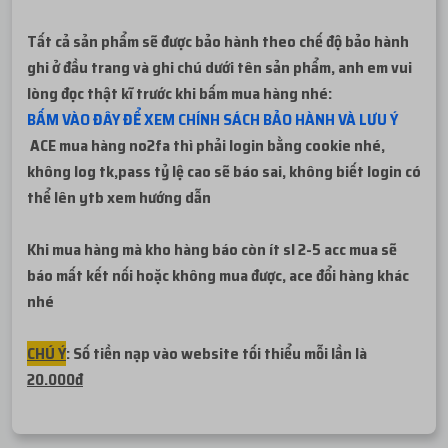
Tất cả sản phẩm sẽ được bảo hành theo chế độ bảo hành
ghi ở đầu trang và ghi chú dưới tên sản phẩm, anh em vui
lòng đọc thật kĩ trước khi bấm mua hàng nhé:
BẤM VÀO ĐÂY ĐỂ XEM CHÍNH SÁCH BẢO HÀNH VÀ LƯU Ý
ACE mua hàng no2fa thì phải login bằng cookie nhé,
không log tk,pass tỷ lệ cao sẽ báo sai, không biết login có
thể lên ytb xem hướng dẫn
Khi mua hàng mà kho hàng báo còn ít sl 2-5 acc mua sẽ
báo mất kết nối hoặc không mua được, ace đổi hàng khác
nhé
CHÚ Ý
: Số tiền nạp vào website tối thiểu mỗi lần là
20.000đ