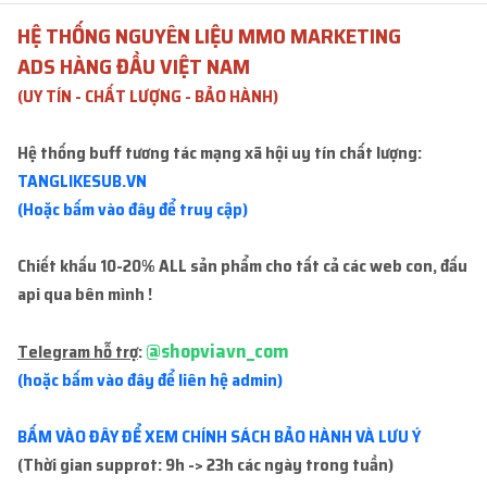
HỆ THỐNG NGUYÊN LIỆU MMO MARKETING
ADS HÀNG ĐẦU VIỆT NAM
Tất cả sản phẩm
(UY TÍN - CHẤT LƯỢNG - BẢO HÀNH)
Hệ thống buff tương tác mạng xã hội uy tín chất lượng:
Không thể tải sản phẩm. Vui lòng thử lại!
TANGLIKESUB.VN
(Hoặc bấm vào đây để truy cập)
ĐĂNG NHẬP
Chiết khấu 10-20% ALL sản phẩm cho tất cả các web con, đấu
api qua bên mình !
ĐĂNG KÝ TÀI KHOẢN
@shopviavn_com
Telegram hỗ trợ
:
(hoặc bấm vào đây để liên hệ admin)
BẤM VÀO ĐÂY ĐỂ XEM CHÍNH SÁCH BẢO HÀNH VÀ LƯU Ý
ĐƠN HÀNG GẦN ĐÂY
(Thời gian supprot: 9h -> 23h các ngày trong tuần)