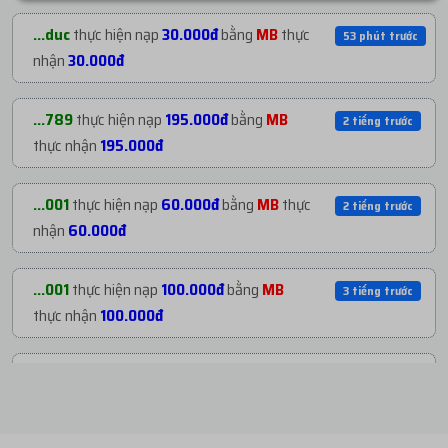
...789
mua
5
H19. Clone Việt Bao Nhận Page ...
2 tiếng trước
...duc
thực hiện nạp
30.000đ
bằng
MB
thực
53 phút trước
với giá
195.000đ
nhận
30.000đ
...001
mua
10
H129. CLONE NAME VIỆT | REG
2 tiếng trước
...789
thực hiện nạp
195.000đ
bằng
MB
2 tiếng trước
PH...
với giá
68.000đ
thực nhận
195.000đ
...001
mua
2
H179. Clone Name Random | Năm
2 tiếng trước
...001
thực hiện nạp
60.000đ
bằng
MB
thực
2 tiếng trước
...
với giá
29.200đ
nhận
60.000đ
...123
mua
1
H1. Clone Ngoại Nhận Page Code...
3 tiếng trước
...001
thực hiện nạp
100.000đ
bằng
MB
3 tiếng trước
với giá
49.700đ
thực nhận
100.000đ
...600
mua
1
H122. ACC US NGÂM NUÔI TRÊN
3 tiếng trước
...123
thực hiện nạp
50.000đ
bằng
MB
thực
3 tiếng trước
MA...
với giá
81.900đ
nhận
50.000đ
...636
mua
2
H25. Clone Nuôi Phone Không
3 tiếng trước