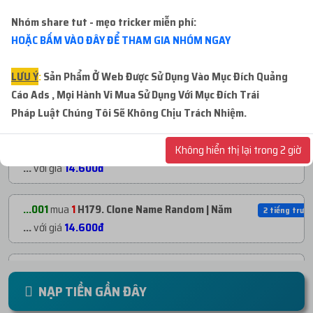
Nhóm share tut - mẹo tricker miễn phí:
...duc
mua
3
H14. CLONE NGOẠI QUA SỬ DỤNG
52 phút trướ
HOẶC BẤM VÀO ĐÂY ĐỂ THAM GIA NHÓM NGAY
|...
với giá
9.300đ
LƯU Ý
:
Sản Phẩm Ở Web Được Sử Dụng Vào Mục Đích Quảng
...duc
mua
1
H14. CLONE NGOẠI QUA SỬ DỤNG
1 tiếng trước
Cáo Ads , Mọi Hành Vi Mua Sử Dụng Với Mục Đích Trái
|...
với giá
3.100đ
Pháp
Luật Chúng Tôi Sẽ Không Chịu Trách Nhiệm.
Không hiển thị lại trong 2 giờ
...001
mua
1
H179. Clone Name Random | Năm
2 tiếng trước
...
với giá
14.600đ
...001
mua
1
H179. Clone Name Random | Năm
2 tiếng trước
...
với giá
14.600đ
...001
mua
2
H179. Clone Name Random | Năm
2 tiếng trước
...
với giá
29.200đ
NẠP TIỀN GẦN ĐÂY