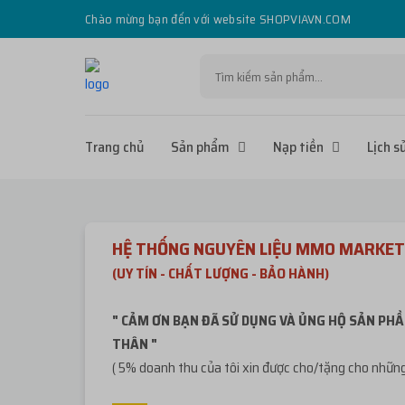
Chào mừng bạn đến với website SHOPVIAVN.COM
Trang chủ
Sản phẩm
Nạp tiền
Lịch s
HỆ THỐNG NGUYÊN LIỆU MMO MARKET
(UY TÍN - CHẤT LƯỢNG - BẢO HÀNH)
" CẢM ƠN BẠN ĐÃ SỬ DỤNG VÀ ỦNG HỘ SẢN PHẦ
THÂN "
( 5% doanh thu của tôi xin được cho/tặng cho những 