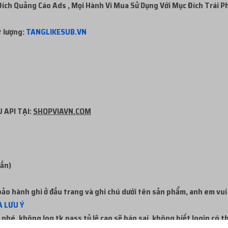
ch Quảng Cáo Ads , Mọi Hành Vi Mua Sử Dụng Với Mục Đích Trái P
t lượng:
TANGLIKESUB.VN
 API TẠI:
SHOPVIAVN.COM
uần)
ảo hành ghi ở đầu trang và ghi chú dưới tên sản phẩm, anh em vui
 LƯU Ý
nhé, không log tk,pass tỷ lệ cao sẽ báo sai, không biết login có 