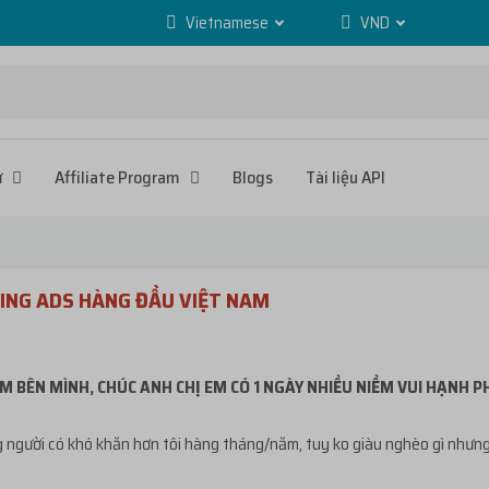
Vietnamese
VND
ử
Affiliate Program
Blogs
Tài liệu API
ING ADS HÀNG ĐẦU VIỆT NAM
M BÊN MÌNH, CHÚC ANH CHỊ EM CÓ 1 NGÀY NHIỀU NIỀM VUI HẠNH 
người có khó khăn hơn tôi hàng tháng/năm, tuy ko giàu nghèo gì nhưng cũ