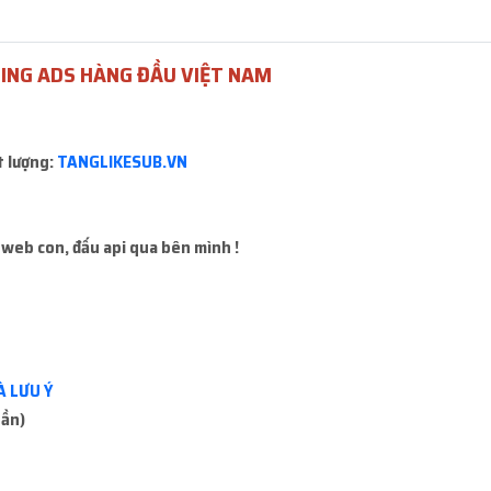
 mua sẽ báo mất kết nối hoặc không mua được, ace đổi hàng khác 
ING ADS HÀNG ĐẦU VIỆT NAM
 là
20.000đ
t lượng:
TANGLIKESUB.VN
Lấy mã 2FA
Icon Faceb
 web con, đấu api qua bên mình !
Miễn phí
Miễn phí
À LƯU Ý
uần)