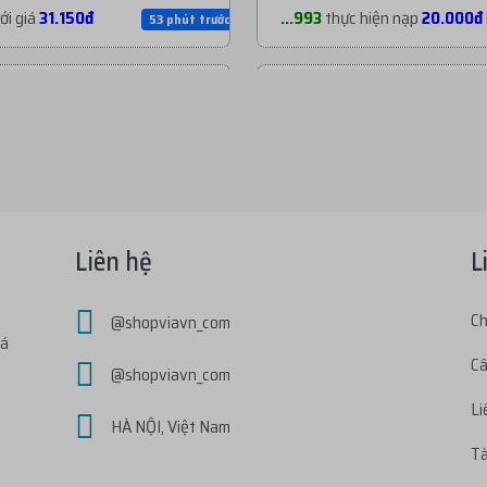
ới giá
31.150đ
...993
thực hiện nạp
20.000đ
53 phút trước
ới giá
9.500đ
...suy
thực hiện nạp
30.000đ
54 phút trước
i giá
198.000đ
...y99
thực hiện nạp
20.000đ
2 tiếng trước
 giá
6.500đ
...yy0
thực hiện nạp
22.000đ
2 tiếng trước
Liên hệ
L
 giá
6.800đ
...k99
thực hiện nạp
30.000đ
Ch
@shopviavn_com
2 tiếng trước
iá
Câ
@shopviavn_com
i giá
48.500đ
...710
thực hiện nạp
26.000đ
2 tiếng trước
Li
HÀ NỘI, Việt Nam
Tà
 giá
6.500đ
...303
thực hiện nạp
26.000đ
3 tiếng trước