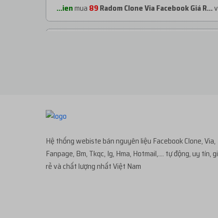
...ien
mua
89
Radom Clone Via Facebook Giá R...
v
...uba
mua
10
Facebook ngoại cổ 2007-2014 đị...
v
...n06
mua
15
H379. CLONE VIỆT NUÔI | 0-30 B...
vớ
...213
mua
1
H321. Clone Ngoại New Bao Nhận...
với
Hệ thống webiste bán nguyên liệu Facebook Clone, Via,
...213
mua
1
H127. Clone Ngoại 90% Nhận Pag...
với
Fanpage, Bm, Tkqc, Ig, Hma, Hotmail,.... tự động, uy tín, g
rẻ và chất lượng nhất Việt Nam
...i06
mua
1
H237. KHÁNG 282 - CLONE NGOẠI ...
vớ
...213
mua
1
H321. Clone Ngoại New Bao Nhận...
với