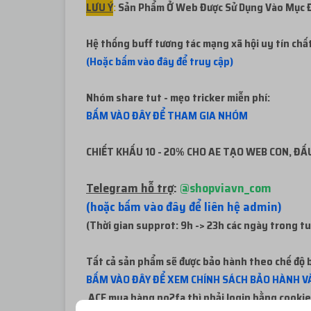
LƯU Ý
:
Sản Phẩm Ở Web Được Sử Dụng Vào Mục Đí
Hệ thống buff tương tác mạng xã hội uy tín chấ
(Hoặc bấm vào đây để truy cập)
Nhóm share tut - mẹo tricker miễn phí:
BẤM VÀO ĐÂY ĐỂ THAM GIA NHÓM
CHIẾT KHẤU 10 - 20% CHO AE TẠO WEB CON, ĐẤU
Telegram hỗ trợ
:
@shopviavn_com
(hoặc bấm vào đây để liên hệ admin)
(Thời gian supprot: 9h -> 23h các ngày trong t
Tất cả sản phẩm sẽ được bảo hành theo chế độ b
BẤM VÀO ĐÂY ĐỂ XEM CHÍNH SÁCH BẢO HÀNH VÀ
ACE mua hàng no2fa thì phải login bằng cookie 