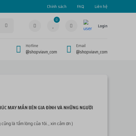
Chính sách
FAQ
Liên hệ
0
Login
Hotline
Email
@shopviavn_com
@shopviavn_com
PHÚC MAY MẮN BÊN GIA ĐÌNH VÀ NHỮNG NGƯỜI
ng là tấm lòng của tôi.., xin cảm ơn )