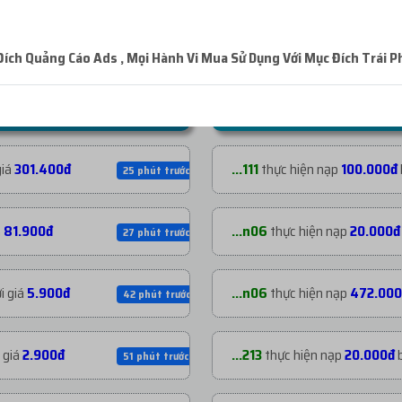
ch Quảng Cáo Ads , Mọi Hành Vi Mua Sử Dụng Với Mục Đích Trái P
NẠP TIỀN GẦN ĐÂY
giá
301.400đ
...111
thực hiện nạp
100.000đ
25 phút trước
á
81.900đ
...n06
thực hiện nạp
20.000đ
27 phút trước
i giá
5.900đ
...n06
thực hiện nạp
472.000
42 phút trước
 giá
2.900đ
...213
thực hiện nạp
20.000đ
51 phút trước