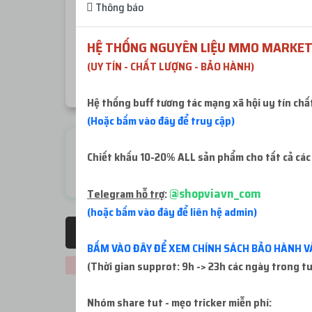
Thông báo
Khi mua hàng mà kho hàng báo còn ít sl 2-5 acc
HỆ THỐNG NGUYÊN LIỆU MMO MARKET
CHÚ Ý
: Số tiền nạp vào website tối thiểu mỗi lần
(UY TÍN - CHẤT LƯỢNG - BẢO HÀNH)
Hệ thống buff tương tác mạng xã hội uy tín chấ
(Hoặc bấm vào đây để truy cập)
Check live FB
Chiết khấu 10-20% ALL sản phẩm cho tất cả các
Miễn phí
@shopviavn_com
Telegram hỗ trợ
:
(hoặc bấm vào đây để liên hệ admin)
Tất cả sản phẩm
BẤM VÀO ĐÂY ĐỂ XEM CHÍNH SÁCH BẢO HÀNH V
Không thể tải sản phẩm. Vui lòng thử lại!
(Thời gian supprot: 9h -> 23h các ngày trong t
Nhóm share tut - mẹo tricker miễn phí: