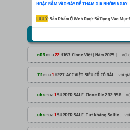
HOẶC BẤM VÀO ĐÂY ĐỂ THAM GIA NHÓM NGAY
LƯU Ý
:
Sản Phẩm Ở Web Được Sử Dụng Vào Mục Đí
ĐƠN HÀNG GẦN ĐÂY
...n06
mua
22
H167. Clone Việt | Năm 2025 | ...
với 
...111
mua
1
H227. ACC VIỆT SIÊU CỔ CÓ BÀI ...
với gi
...uba
mua
1
SUPPER SALE. Clone Die 282 956...
vớ
...uba
mua
1
SUPPER SALE. Tut kháng Selfie ...
với