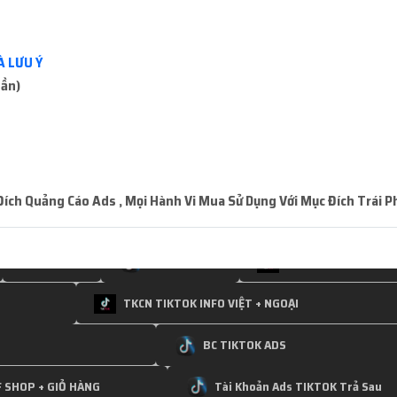
Séc
Peru
Bolivia
Portugal - Bồ Đà
ark - Đan Mạch
Uruguay - UY
Israel
K
À LƯU Ý
uần)
 Thụy Điển
Dominican
Qatar
Tun
eland
Greece - Hy Lạp
Cyprus
K
ador
Ireland
Nederland - Hà Lan Bay
B
ch Quảng Cáo Ads , Mọi Hành Vi Mua Sử Dụng Với Mục Đích Trái P
zakhstan
Laos - Lào
Madagascar
Dubai
Clone TikTok
BC TIKTOK FREE VA
TKCN TIKTOK INFO VIỆT + NGOẠI
BC TIKTOK ADS
 SHOP + GIỎ HÀNG
Tài Khoản Ads TIKTOK Trả Sau