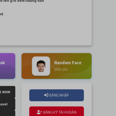
thể lên ytb xem hướng dẫn
nhé
ook
Random Face
Miễn phí
E NOW
ĐĂNG NHẬP
Lone1
ĐĂNG KÝ TÀI KHOẢN