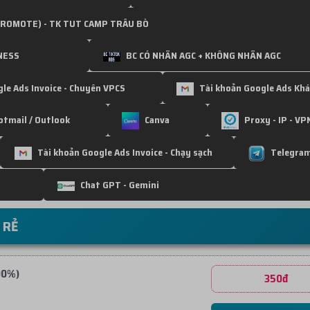
 PROMOTE) - TK TUT CAMP TRÂU BÒ
NESS
BC CÓ NHÃN AGC + KHÔNG NHÃN AGC
le Ads Invoice - Chuyên VPCS
Tài khoản Google Ads Khá
otmail / Outlook
Canva
Proxy - IP - VP
Tài khoản Google Ads Invoice - Chạy sạch
Telegram
Chat GPT - Gemini
 RẺ
00%)
350đ