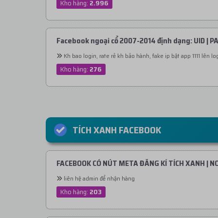
Kho hàng:
2.996
Facebook ngoại cổ 2007-2014 định dạng: UID | P
Kh bao login, rate rẻ kh bảo hành, fake ip bật app 1111 lên log
Kho hàng:
276
TÍCH XANH FACEBOOK
FACEBOOK CÓ NÚT META ĐĂNG KÍ TÍCH XANH | NO 2
liên hệ admin để nhận hàng
Kho hàng:
203