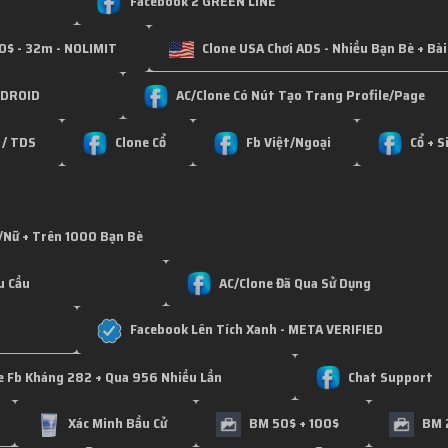
Facebook 2 GREEN LINE
00$ - 32m - NOLIMIT
Clone USA Chơi ADS - Nhiều Bạn Bè + Bài
NDROID
AC/Clone Có Nút Tạo Trang Profile/Page
 / TDS
Clone Cổ
Fb Việt/Ngoại
Cổ + S
/Nữ + Trên 1000 Bạn Bè
u Cầu
AC/Clone Đã Qua Sử Dụng
Facebook Lên Tích Xanh - META VERIFIED
e Fb Kháng 282 + Qua 956 Nhiều Lần
Chat Support
Xác Minh Bầu Cử
BM 50$ + 100$
BM 