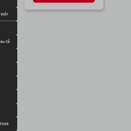
 Viết
iêu Cổ
250$