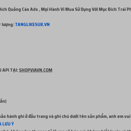
ch Quảng Cáo Ads , Mọi Hành Vi Mua Sử Dụng Với Mục Đích Trái P
t lượng:
TANGLIKESUB.VN
 API TẠI:
SHOPVIAVN.COM
uần)
ảo hành ghi ở đầu trang và ghi chú dưới tên sản phẩm, anh em vui
 LƯU Ý