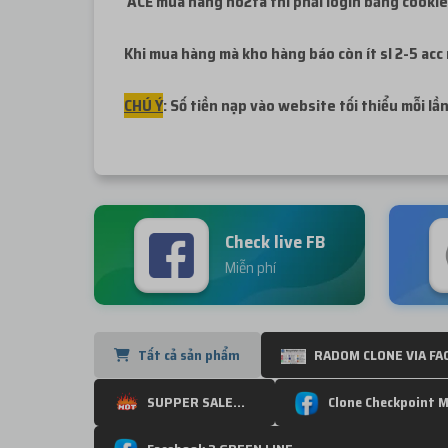
ACE mua hàng no2fa thì phải login bằng cookie 
Khi mua hàng mà kho hàng báo còn ít sl 2-5 acc
CHÚ Ý
: Số tiền nạp vào website tối thiểu mỗi lần
Check live FB
Miễn phí
Tất cả sản phẩm
RADOM CLONE VIA FA
SUPPER SALE...
Clone Checkpoint M