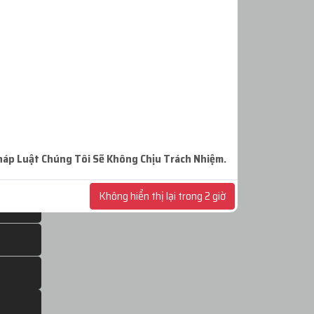
o Nha
uwait
isia
enya
elarus
háp
Luật Chúng Tôi Sẽ Không Chịu Trách Nhiệm.
Libya
Không hiển thị lại trong 2 giờ
T = 0%