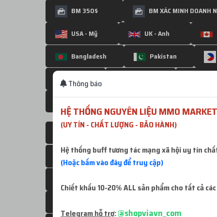
BM 350$
BM XÁC MINH DOANH 
USA - Mỹ
UK - Anh
Bangladesh
Pakistan
Mexico
Tajikistan
Indo
Thông báo
KOREA - HÀN QUỐC
Argentina
HỆ THỐNG NGUYÊN LIỆU MMO MARKET
(UY TÍN - CHẤT LƯỢNG - BẢO HÀNH)
Japan - Nhật Bản
Hệ thống buff tương tác mạng xã hội uy tín chấ
HongKong + Trung Quốc + Đài Loan
S
(Hoặc bấm vào đây để truy cập)
Italy - Ý
Venezuela - VE
Chiết khấu 10-20% ALL sản phẩm cho tất cả các
Iran
Türkiye - Thổ Nhĩ Kỳ
@shopviavn_com
Telegram hỗ trợ
: