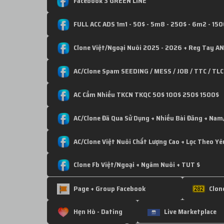
Facebook 3 GREEN LINE
FULL ACC ADS 1m1 - 50$ - 5m8 - 250$ - 6m2 - 15
Clone Việt/Ngoại Nuôi 2025 - 2026 + Reg Tay A
AC/Clone Spam SEEDING / MESS / JOB / TTC / TLC
AC Cầm Nhiều TKCN TKQC 50$ 100$ 250$ 1500$
AC/Clone Đã Qua Sử Dụng + Nhiều Bài Đăng + Nam
AC/Clone Việt Nuôi Chất Lượng Cao + Lọc Theo Yê
Clone Fb Việt/Ngoại + Ngâm Nuôi + TUT $
Page + Group Facebook
Clon
Hẹn Hò - Dating
Live Marketplace