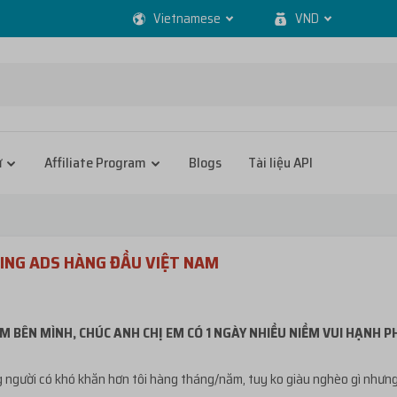
Vietnamese
VND
ử
Affiliate Program
Blogs
Tài liệu API
ING ADS HÀNG ĐẦU VIỆT NAM
M BÊN MÌNH, CHÚC ANH CHỊ EM CÓ 1 NGÀY NHIỀU NIỀM VUI HẠNH 
người có khó khăn hơn tôi hàng tháng/năm, tuy ko giàu nghèo gì nhưng cũ