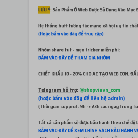
LƯU Ý
:
Sản Phẩm Ở Web Được Sử Dụng Vào Mục Đí
Hệ thống buff tương tác mạng xã hội uy tín chấ
(Hoặc bấm vào đây để truy cập)
Nhóm share tut - mẹo tricker miễn phí:
BẤM VÀO ĐÂY ĐỂ THAM GIA NHÓM
CHIẾT KHẤU 10 - 20% CHO AE TẠO WEB CON, ĐẤU
Telegram hỗ trợ
:
@shopviavn_com
(hoặc bấm vào đây để liên hệ admin)
(Thời gian supprot: 9h -> 23h các ngày trong t
Tất cả sản phẩm sẽ được bảo hành theo chế độ b
BẤM VÀO ĐÂY ĐỂ XEM CHÍNH SÁCH BẢO HÀNH VÀ