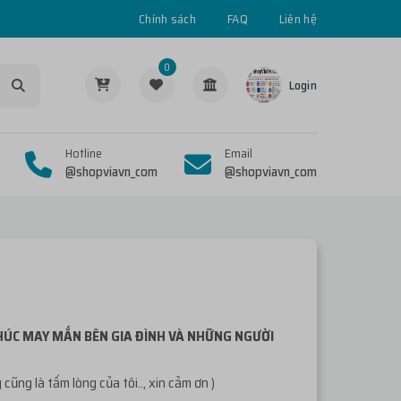
Chính sách
FAQ
Liên hệ
0
Login
Hotline
Email
@shopviavn_com
@shopviavn_com
PHÚC MAY MẮN BÊN GIA ĐÌNH VÀ NHỮNG NGƯỜI
ng là tấm lòng của tôi.., xin cảm ơn )