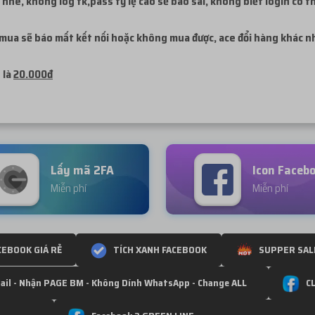
nhé, không log tk,pass tỷ lệ cao sẽ báo sai, không biết login có 
 mua sẽ báo mất kết nối hoặc không mua được, ace đổi hàng khác 
 là
20.000đ
Lấy mã 2FA
Icon Faceb
Miễn phí
Miễn phí
CEBOOK GIÁ RẺ
TÍCH XANH FACEBOOK
SUPPER SAL
ail - Nhận PAGE BM - Không Dính WhatsApp - Change ALL
C