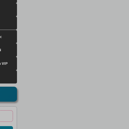
c
N
 VIP