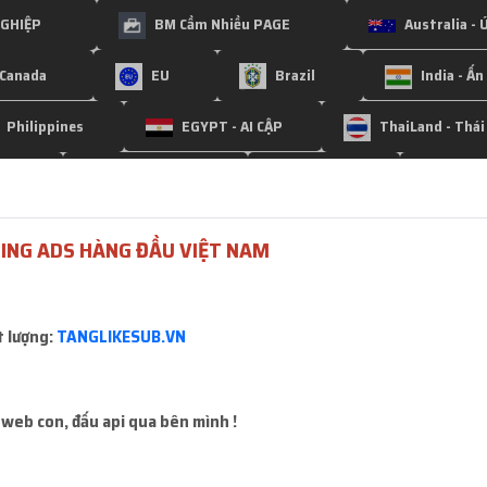
NGHIỆP
BM Cầm Nhiều PAGE
Australia - U
Canada
EU
Brazil
India - Ấn
Philippines
EGYPT - AI CẬP
ThaiLand - Thái
nesia
Germany - Đức
Myanmar
Col
Malaysia
Nigeria
Singapo
ING ADS HÀNG ĐẦU VIỆT NAM
Châu Phi / Nam Phi / Nam Mỹ / Bắc Mỹ / Nam Úc / Trung Phi
t lượng:
TANGLIKESUB.VN
audi Arabia - ả rập
France - PHÁP
Spain - Tây B
Chile
Bulgaria
BELGIUM - Bỉ
Camp
 web con, đấu api qua bên mình !
Romania
Poland - Ba Lan
Switzerland - Thụ