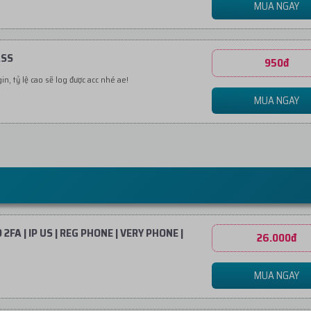
MUA NGAY
ASS
950đ
in, tỷ lệ cao sẽ log được acc nhé ae!
MUA NGAY
FA | IP US | REG PHONE | VERY PHONE |
26.000đ
MUA NGAY