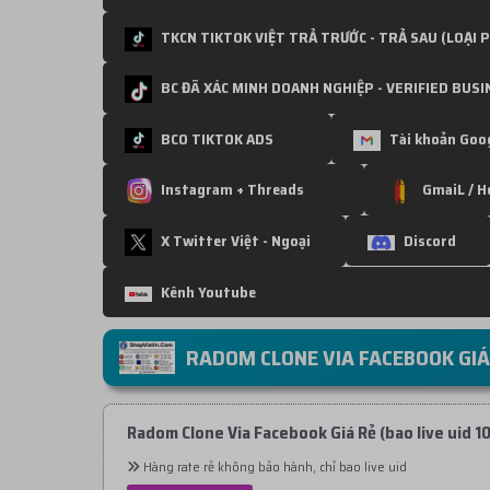
TKCN TIKTOK VIỆT TRẢ TRƯỚC - TRẢ SAU (LOẠI
BC ĐÃ XÁC MINH DOANH NGHIỆP - VERIFIED BUSI
BC0 TIKTOK ADS
Tài khoản Goog
Instagram + Threads
GmaiL / H
X Twitter Việt - Ngoại
Discord
Kênh Youtube
RADOM CLONE VIA FACEBOOK GIÁ
Radom Clone Via Facebook Giá Rẻ (bao live uid 1
Hàng rate rẻ không bảo hành, chỉ bao live uid