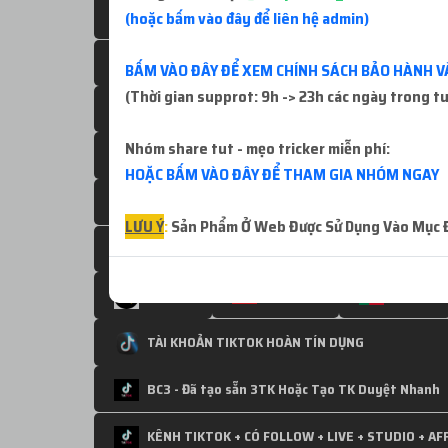
Hungary
Czech Republic - Cộng hòa 
(hoặc bấm vào đây để liên hệ admin)
Nepal
Maroc - Ả Rập
Denm
BẤM VÀO ĐÂY ĐỂ XEM CHÍNH SÁCH BẢO HÀNH V
(Thời gian supprot: 9h -> 23h các ngày trong t
Iraq
Serbia
Sveriges -
Nhóm share tut - mẹo tricker miễn phí:
Ukraine
Sri Lanka
Ic
HOẶC BẤM VÀO ĐÂY ĐỂ THAM GIA NHÓM NGAY
Algeria
Russia - Nga
Ecu
LƯU Ý
:
Sản Phẩm Ở Web Được Sử Dụng Vào Mục Đí
Maldives
Lithuania
Ka
Angola
Slovakia
Benin
TÀI KHOẢN TIKTOK HOÀN TÍN DỤNG
BC3 - Đã tạo sẵn 3TK Hoặc Tạo TK Duyệt Nhanh
KÊNH TIKTOK + CÓ FOLLOW + LIVE + STUDIO + AFF