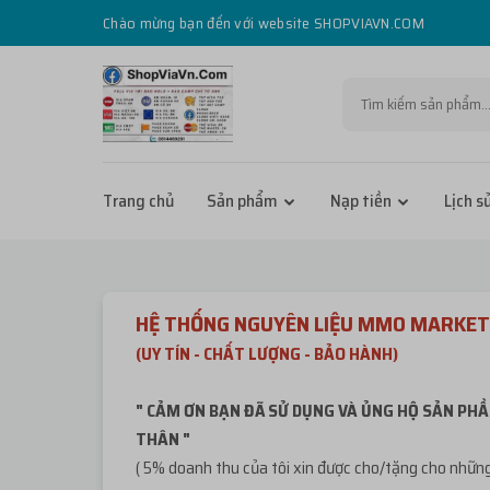
Chào mừng bạn đến với website SHOPVIAVN.COM
Trang chủ
Sản phẩm
Nạp tiền
Lịch s
HỆ THỐNG NGUYÊN LIỆU MMO MARKET
(UY TÍN - CHẤT LƯỢNG - BẢO HÀNH)
" CẢM ƠN BẠN ĐÃ SỬ DỤNG VÀ ỦNG HỘ SẢN PHẦ
THÂN "
( 5% doanh thu của tôi xin được cho/tặng cho những 