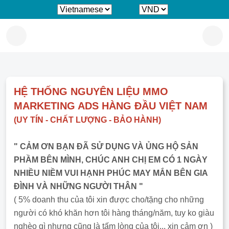
HỆ THỐNG NGUYÊN LIỆU MMO MARKETING
ADS HÀNG ĐẦU VIỆT NAM
(UY TÍN - CHẤT LƯỢNG - BẢO HÀNH)
" CẢM ƠN BẠN ĐÃ SỬ DỤNG VÀ ỦNG HỘ SẢN PHẦM BÊN
MÌNH, CHÚC ANH CHỊ EM CÓ 1 NGÀY NHIỀU NIỀM VUI HẠNH
PHÚC MAY MẮN BÊN GIA ĐÌNH VÀ NHỮNG NGƯỜI THÂN "
( 5% doanh thu của tôi xin được cho/tặng cho những người có
khó khăn hơn tôi hàng tháng/năm, tuy ko giàu nghèo gì nhưng
cũng là tấm lòng của tôi.., xin cảm ơn )