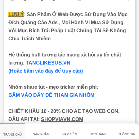
LƯU Ý
:
Sản Phẩm Ở Web Được Sử Dụng Vào Mục Đích
Quảng Cáo Ads , Mọi Hành Vi Mua Sử Dụng Với Mục Đích
Trái Pháp
Luật Chúng Tôi Sẽ Không Chịu Trách Nhiệm
Hệ thống buff tương tác mạng xã hội uy tín chất lượng:
TANGLIKESUB.VN
(Hoặc bấm vào đây để truy cập)
Nhóm share tut - mẹo tricker miễn phí:
BẤM VÀO ĐÂY ĐỂ THAM GIA NHÓM
CHIẾT KHẤU 10 - 20% CHO AE TẠO WEB CON, ĐẤU API TẠI:
SHOPVIAVN.COM
Telegram hỗ trợ
:
@shopviavn_com
(hoặc bấm vào đây để liên hệ admin)
SẢN PHẨM
NẠP TIỀN
ĐƠN HÀNG
THÔNG TIN
TRANG CHỦ
(Thời gian supprot: 9h -> 23h các ngày trong tuần)