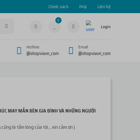
Chính sách
FAQ
Liên hệ
0
Login
Hotline
Email
@shopviavn_com
@shopviavn_com
PHÚC MAY MẮN BÊN GIA ĐÌNH VÀ NHỮNG NGƯỜI
ng là tấm lòng của tôi.., xin cảm ơn )