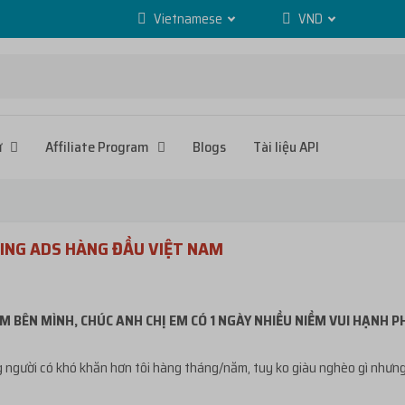
Vietnamese
VND
ử
Affiliate Program
Blogs
Tài liệu API
ING ADS HÀNG ĐẦU VIỆT NAM
M BÊN MÌNH, CHÚC ANH CHỊ EM CÓ 1 NGÀY NHIỀU NIỀM VUI HẠNH 
người có khó khăn hơn tôi hàng tháng/năm, tuy ko giàu nghèo gì nhưng cũ