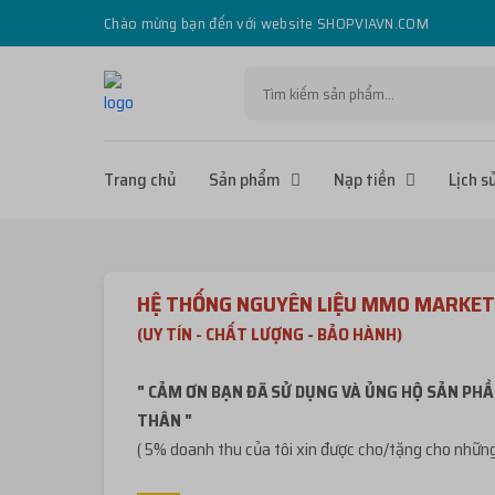
Chào mừng bạn đến với website SHOPVIAVN.COM
Trang chủ
Sản phẩm
Nạp tiền
Lịch s
HỆ THỐNG NGUYÊN LIỆU MMO MARKET
(UY TÍN - CHẤT LƯỢNG - BẢO HÀNH)
" CẢM ƠN BẠN ĐÃ SỬ DỤNG VÀ ỦNG HỘ SẢN PHẦ
THÂN "
( 5% doanh thu của tôi xin được cho/tặng cho những 