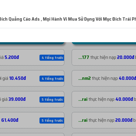
ch Quảng Cáo Ads , Mọi Hành Vi Mua Sử Dụng Với Mục Đích Trái P
NẠP TIỀN GẦN ĐÂY
giá
5.200đ
...177
thực hiện nạp
20.000đ
4 tiếng trước
i giá
10.450đ
...nm2
thực hiện nạp
40.000
4 tiếng trước
i giá
39.000đ
...rai
thực hiện nạp
40.000đ
b
5 tiếng trước
á
61.400đ
...rai
thực hiện nạp
20.000đ
b
5 tiếng trước