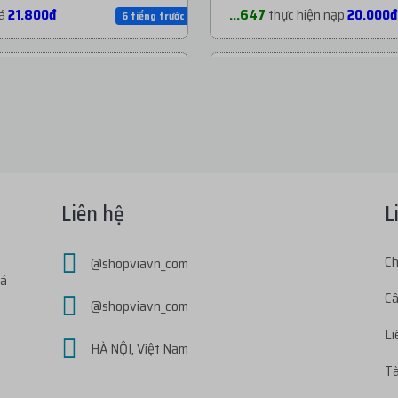
iá
21.800đ
...647
thực hiện nạp
20.000đ
6 tiếng trước
i giá
20.200đ
...999
thực hiện nạp
164.000
6 tiếng trước
i giá
7.200đ
...ong
thực hiện nạp
50.000đ
7 tiếng trước
iá
6.300đ
...aie
thực hiện nạp
20.000đ
7 tiếng trước
Liên hệ
L
i giá
7.200đ
...ang
thực hiện nạp
20.000đ
Ch
@shopviavn_com
7 tiếng trước
iá
Câ
@shopviavn_com
ới giá
29.300đ
...2k7
thực hiện nạp
30.000đ
7 tiếng trước
Li
HÀ NỘI, Việt Nam
Tà
ới giá
42.900đ
...k99
thực hiện nạp
60.000đ
7 tiếng trước