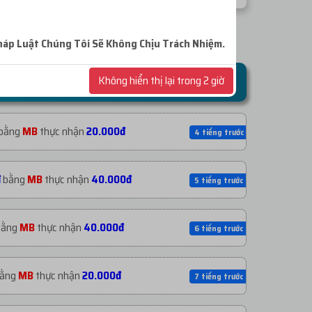
háp
Luật Chúng Tôi Sẽ Không Chịu Trách Nhiệm.
Không hiển thị lại trong 2 giờ
bằng
MB
thực nhận
20.000đ
4 tiếng trước
đ
bằng
MB
thực nhận
40.000đ
5 tiếng trước
ằng
MB
thực nhận
40.000đ
6 tiếng trước
ằng
MB
thực nhận
20.000đ
7 tiếng trước