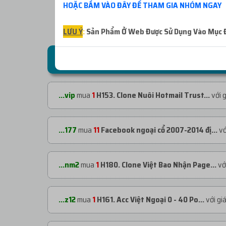
HOẶC BẤM VÀO ĐÂY ĐỂ THAM GIA NHÓM NGAY
LƯU Ý
:
Sản Phẩm Ở Web Được Sử Dụng Vào Mục Đí
ĐƠN HÀNG GẦN ĐÂY
...vip
mua
1
H153. Clone Nuôi Hotmail Trust...
với 
...177
mua
11
Facebook ngoại cổ 2007-2014 đị...
vớ
...nm2
mua
1
H180. Clone Việt Bao Nhận Page...
vớ
...z12
mua
1
H161. Acc Việt Ngoại 0 - 40 Po...
với gi