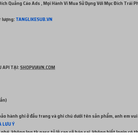
ch Quảng Cáo Ads , Mọi Hành Vi Mua Sử Dụng Với Mục Đích Trái P
t lượng:
TANGLIKESUB.VN
 API TẠI:
SHOPVIAVN.COM
uần)
ảo hành ghi ở đầu trang và ghi chú dưới tên sản phẩm, anh em vui
 LƯU Ý
nhé, không log tk,pass tỷ lệ cao sẽ báo sai, không biết login có 