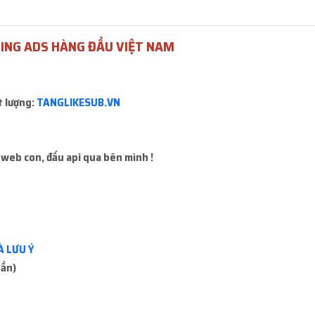
 mua sẽ báo mất kết nối hoặc không mua được, ace đổi hàng khác 
ING ADS HÀNG ĐẦU VIỆT NAM
 là
20.000đ
t lượng:
TANGLIKESUB.VN
Lấy mã 2FA
Icon Faceb
 web con, đấu api qua bên mình !
Miễn phí
Miễn phí
À LƯU Ý
uần)