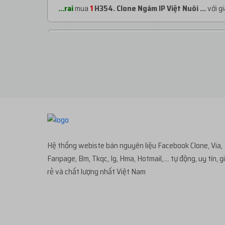
...rai
mua
1
H354. Clone Ngâm IP Việt Nuôi ...
với g
...rai
mua
1
H293. CLONE VIỆT NUÔI PHONE TR...
vớ
...rai
mua
1
H366. CLONE VIỆT NUÔI LƯỚT REE...
vớ
...rai
mua
1
H369. CLONE VIỆT IP VIỆT | VER...
với g
Hệ thống webiste bán nguyên liệu Facebook Clone, Via,
...rai
mua
1
H366. CLONE VIỆT NUÔI LƯỚT REE...
vớ
Fanpage, Bm, Tkqc, Ig, Hma, Hotmail,.... tự động, uy tín, g
rẻ và chất lượng nhất Việt Nam
...647
mua
1
H247. KHÁNG 282 - Clone Name N...
v
...sat
mua
1
H356. ACC INSTAGRAM CỔ CÓ 0-10...
v