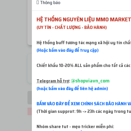
Thông báo
Khi mua hàng mà kho hàng báo còn ít sl 2-5 acc
HỆ THỐNG NGUYÊN LIỆU MMO MARKET
CHÚ Ý
: Số tiền nạp vào website tối thiểu mỗi lần
(UY TÍN - CHẤT LƯỢNG - BẢO HÀNH)
Hệ thống buff tương tác mạng xã hội uy tín chấ
(Hoặc bấm vào đây để truy cập)
Check live FB
Chiết khấu 10-20% ALL sản phẩm cho tất cả các
Miễn phí
@shopviavn_com
Telegram hỗ trợ
:
(hoặc bấm vào đây để liên hệ admin)
Tất cả sản phẩm
BẤM VÀO ĐÂY ĐỂ XEM CHÍNH SÁCH BẢO HÀNH V
(Thời gian supprot: 9h -> 23h các ngày trong t
Không thể tải sản phẩm. Vui lòng thử lại!
Nhóm share tut - mẹo tricker miễn phí: