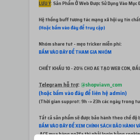
LƯU Ý
:
Sản Phẩm Ở Web Được Sử Dụng Vào Mục Đí
Hệ thống buff tương tác mạng xã hội uy tín chấ
(Hoặc bấm vào đây để truy cập)
Nhóm share tut - mẹo tricker miễn phí:
BẤM VÀO ĐÂY ĐỂ THAM GIA NHÓM
CHIẾT KHẤU 10 - 20% CHO AE TẠO WEB CON, ĐẤU
Telegram hỗ trợ
:
@shopviavn_com
(hoặc bấm vào đây để liên hệ admin)
(Thời gian supprot: 9h -> 23h các ngày trong t
Tất cả sản phẩm sẽ được bảo hành theo chế độ b
BẤM VÀO ĐÂY ĐỂ XEM CHÍNH SÁCH BẢO HÀNH VÀ
ACE mua hàng no2fa thì phải login bằng cookie 