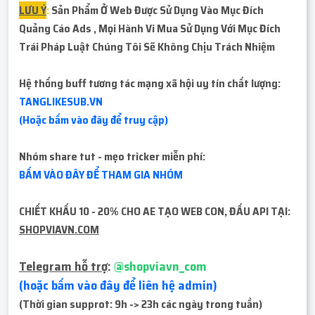
LƯU Ý
:
Sản Phẩm Ở Web Được Sử Dụng Vào Mục Đích
Quảng Cáo Ads , Mọi Hành Vi Mua Sử Dụng Với Mục Đích
Trái Pháp
Luật Chúng Tôi Sẽ Không Chịu Trách Nhiệm
Hệ thống buff tương tác mạng xã hội uy tín chất lượng:
TANGLIKESUB.VN
(Hoặc bấm vào đây để truy cập)
Nhóm share tut - mẹo tricker miễn phí:
BẤM VÀO ĐÂY ĐỂ THAM GIA NHÓM
CHIẾT KHẤU 10 - 20% CHO AE TẠO WEB CON, ĐẤU API TẠI:
SHOPVIAVN.COM
Telegram hỗ trợ
:
@shopviavn_com
(hoặc bấm vào đây để liên hệ admin)
(Thời gian supprot: 9h -> 23h các ngày trong tuần)