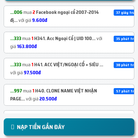
...006
mua
2
Facebook ngoại cổ 2007-2014
37 giây trướ
đị...
với giá
9.600đ
...333
mua
1
H341. Acc Ngoại Cổ | UID 100...
với
35 phút trướ
giá
163.800đ
...333
mua
1
H41. ACC VIỆT/NGOẠI CỔ + SIÊU ...
38 phút trướ
với giá
97.500đ
...997
mua
1
H40. CLONE NAME VIỆT NHẬN
57 phút trướ
PAGE...
với giá
20.500đ
...997
mua
1
H178. BM3 Không Tạo Được Tài
1 tiếng trước
K...
với giá
54.600đ
NẠP TIỀN GẦN ĐÂY