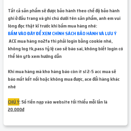
Tất cả sản phẩm sẽ được bảo hành theo chế độ bảo hành
ghi ở đầu trang và ghi chú dưới tên sản phẩm, anh em vui
lòng đọc thật kĩ trước khi bấm mua hàng nhé:
BẤM VÀO ĐÂY ĐỂ XEM CHÍNH SÁCH BẢO HÀNH VÀ LƯU Ý
ACE mua hàng no2fa thì phải login bằng cookie nhé,
không log tk,pass tỷ lệ cao sẽ báo sai, không biết login có
thể lên ytb xem hướng dẫn
Khi mua hàng mà kho hàng báo còn ít sl 2-5 acc mua sẽ
báo mất kết nối hoặc không mua được, ace đổi hàng khác
nhé
CHÚ Ý
: Số tiền nạp vào website tối thiểu mỗi lần là
20.000đ