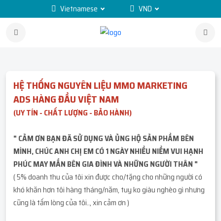
Vietnamese
VND
HỆ THỐNG NGUYÊN LIỆU MMO MARKETING
ADS HÀNG ĐẦU VIỆT NAM
(UY TÍN - CHẤT LƯỢNG - BẢO HÀNH)
" CẢM ƠN BẠN ĐÃ SỬ DỤNG VÀ ỦNG HỘ SẢN PHẦM BÊN
MÌNH, CHÚC ANH CHỊ EM CÓ 1 NGÀY NHIỀU NIỀM VUI HẠNH
PHÚC MAY MẮN BÊN GIA ĐÌNH VÀ NHỮNG NGƯỜI THÂN "
( 5% doanh thu của tôi xin được cho/tặng cho những người có
khó khăn hơn tôi hàng tháng/năm, tuy ko giàu nghèo gì nhưng
cũng là tấm lòng của tôi.., xin cảm ơn )