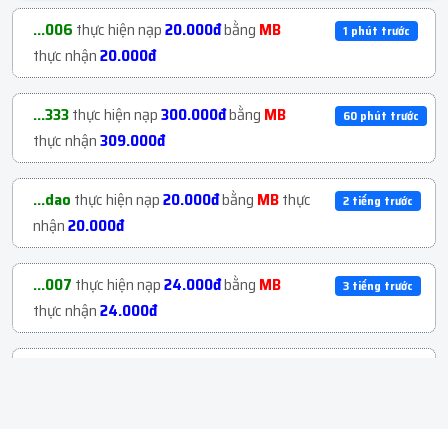
...600
mua
2
H122. ACC US NGÂM NUÔI TRÊN
1 tiếng trước
...006
thực hiện nạp
20.000đ
bằng
MB
1 phút trước
MA...
với giá
163.800đ
thực nhận
20.000đ
...600
mua
2
H122. ACC US NGÂM NUÔI TRÊN
1 tiếng trước
...333
thực hiện nạp
300.000đ
bằng
MB
60 phút trước
MA...
với giá
163.800đ
thực nhận
309.000đ
...997
mua
1
H22. Clone Việt Bao Nhận Page ...
1 tiếng trước
...dao
thực hiện nạp
20.000đ
bằng
MB
thực
2 tiếng trước
với giá
39.000đ
nhận
20.000đ
...dao
mua
1
H304. Clone IG Ngoại Trâu
2 tiếng trước
...007
thực hiện nạp
24.000đ
bằng
MB
3 tiếng trước
Ngâm...
với giá
14.600đ
thực nhận
24.000đ
...owz
mua
1
H114. Gmail Domain | Live 12h ...
2 tiếng trước
...p01
thực hiện nạp
170.000đ
bằng
MB
3 tiếng trước
với giá
366đ
thực nhận
170.000đ
...yen
mua
1
H19. Clone Việt Bao Nhận Page ...
2 tiếng trước