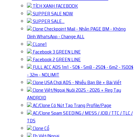
TÍCH XANH FACEBOOK
SUPPER SALE NOW
SUPPER SALE...
Clone Checkpoint Mail - Nhận PAGE BM - Không
Dính WhatsApp - Change ALL
CLone1
Facebook 3 GREEN LINE
Facebook 2 GREEN LINE
FULL ACC ADS 1m1 - 50$ - 5m8 - 250$ - 6m2 - 1500$
- 32m - NOLIMIT
Clone USA Chơi ADS - Nhiều Bạn Bè + Bài Viết
Clone Việt/Ngoại Nuôi 2025 - 2026 + Reg Tay
ANDROID
AC/Clone Có Nút Tạo Trang Profile/Page
AC/Clone Spam SEEDING / MESS / JOB / TTC / TLC /
TDS
Clone Cổ
Fb Việt/Ngoại