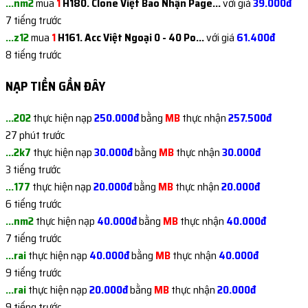
...nm2
mua
1
H180. Clone Việt Bao Nhận Page...
với giá
39.000đ
7 tiếng trước
...z12
mua
1
H161. Acc Việt Ngoại 0 - 40 Po...
với giá
61.400đ
8 tiếng trước
...rai
mua
1
H354. Clone Ngâm IP Việt Nuôi ...
với giá
21.800đ
NẠP TIỀN GẦN ĐÂY
8 tiếng trước
...rai
mua
1
H293. CLONE VIỆT NUÔI PHONE TR...
với giá
20.200đ
...202
thực hiện nạp
250.000đ
bằng
MB
thực nhận
257.500đ
9 tiếng trước
27 phút trước
...rai
mua
1
H366. CLONE VIỆT NUÔI LƯỚT REE...
với giá
7.200đ
...2k7
thực hiện nạp
30.000đ
bằng
MB
thực nhận
30.000đ
9 tiếng trước
3 tiếng trước
...rai
mua
1
H369. CLONE VIỆT IP VIỆT | VER...
với giá
6.300đ
...177
thực hiện nạp
20.000đ
bằng
MB
thực nhận
20.000đ
9 tiếng trước
6 tiếng trước
...rai
mua
1
H366. CLONE VIỆT NUÔI LƯỚT REE...
với giá
7.200đ
...nm2
thực hiện nạp
40.000đ
bằng
MB
thực nhận
40.000đ
9 tiếng trước
7 tiếng trước
...647
mua
1
H247. KHÁNG 282 - Clone Name N...
với giá
29.300đ
...rai
thực hiện nạp
40.000đ
bằng
MB
thực nhận
40.000đ
9 tiếng trước
9 tiếng trước
...sat
mua
1
H356. ACC INSTAGRAM CỔ CÓ 0-10...
với giá
42.900đ
...rai
thực hiện nạp
20.000đ
bằng
MB
thực nhận
20.000đ
9 tiếng trước
9 tiếng trước