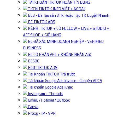
TÀI KHOẢN TIKTOK HOÀN TÍN DỤNG
TKCN TIKTOK INFO VIỆT + NGOẠI
BC3 - Đã tạo sẵn 3TK Hoặc Tạo TK Duyệt Nhanh
BC TIKTOK ADS
KÊNH TIKTOK + CÓ FOLLOW + LIVE + STUDIO +
AFF SHOP + GIỎ HÀNG
BC ĐÃ XÁC MINH DOANH NGHIỆP - VERIFIED
BUSINESS
BC CÓ NHÃN AGC + KHÔNG NHÃN AGC
BC500
BC0 TIKTOK ADS
Tài Khoản TIKTOK Trả trước
Tài khoản Google Ads Invoice - Chuyên VPCS
Tài khoản Google Ads Khác
Instagram + Threads
GmaiL / Hotmail / Outlook
Canva
Proxy - IP - VPN