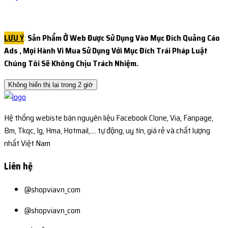
LƯU Ý
:
Sản Phẩm Ở Web Được Sử Dụng Vào Mục Đích Quảng Cáo
Ads , Mọi Hành Vi Mua Sử Dụng Với Mục Đích Trái Pháp
Luật
Chúng Tôi Sẽ Không Chịu Trách Nhiệm.
Không hiển thị lại trong 2 giờ
Hệ thống webiste bán nguyên liệu Facebook Clone, Via, Fanpage,
Bm, Tkqc, Ig, Hma, Hotmail,.... tự động, uy tín, giá rẻ và chất lượng
nhất Việt Nam
Liên hệ
@shopviavn_com
@shopviavn_com