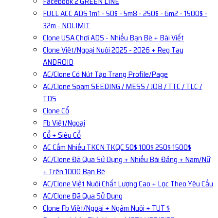
Facebook 2 GREEN LINE
FULL ACC ADS 1m1 - 50$ - 5m8 - 250$ - 6m2 - 1500$ -
32m - NOLIMIT
Clone USA Chơi ADS - Nhiều Bạn Bè + Bài Viết
Clone Việt/Ngoại Nuôi 2025 - 2026 + Reg Tay
ANDROID
AC/Clone Có Nút Tạo Trang Profile/Page
AC/Clone Spam SEEDING / MESS / JOB / TTC / TLC /
TDS
Clone Cổ
Fb Việt/Ngoại
Cổ + Siêu Cổ
AC Cầm Nhiều TKCN TKQC 50$ 100$ 250$ 1500$
AC/Clone Đã Qua Sử Dụng + Nhiều Bài Đăng + Nam/Nữ
+ Trên 1000 Bạn Bè
AC/Clone Việt Nuôi Chất Lượng Cao + Lọc Theo Yêu Cầu
AC/Clone Đã Qua Sử Dụng
Clone Fb Việt/Ngoại + Ngâm Nuôi + TUT $