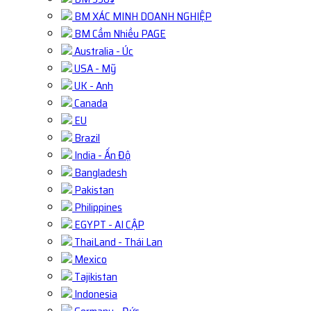
BM XÁC MINH DOANH NGHIỆP
BM Cầm Nhiều PAGE
Australia - Úc
USA - Mỹ
UK - Anh
Canada
EU
Brazil
India - Ấn Độ
Bangladesh
Pakistan
Philippines
EGYPT - AI CẬP
ThaiLand - Thái Lan
Mexico
Tajikistan
Indonesia