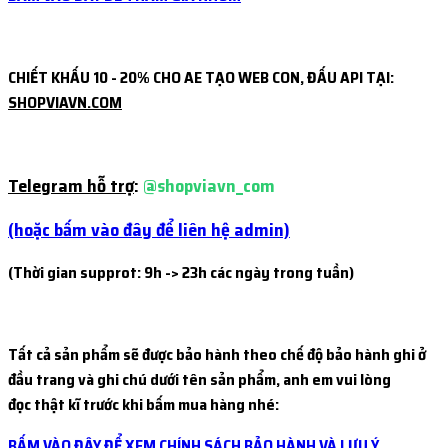
CHIẾT KHẤU 10 - 20% CHO AE TẠO WEB CON, ĐẤU API TẠI:
SHOPVIAVN.COM
Telegram hỗ trợ
:
@shopviavn_com
(hoặc bấm vào đây để liên hệ admin)
(Thời gian supprot: 9h -> 23h các ngày trong tuần)
Tất cả sản phẩm sẽ được bảo hành theo chế độ bảo hành ghi ở
đầu trang và ghi chú dưới tên sản phẩm, anh em vui lòng
đọc thật kĩ trước khi bấm mua hàng nhé:
BẤM VÀO ĐÂY ĐỂ XEM CHÍNH SÁCH BẢO HÀNH VÀ LƯU Ý