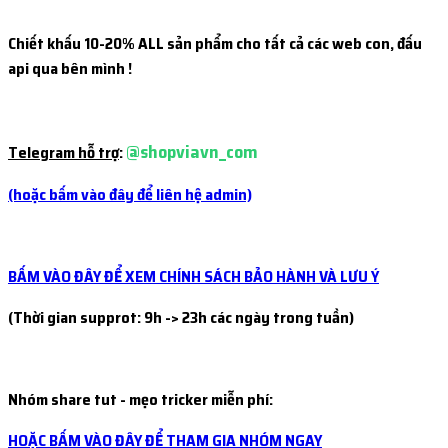
14 tiếng trước
...sat
thực hiện nạp
50.000đ
bằng
MB
thực nhận
50.000đ
Chiết khấu 10-20% ALL sản phẩm cho tất cả các web con, đấu
14 tiếng trước
api qua bên mình !
...ogm
thực hiện nạp
20.000đ
bằng
MB
thực nhận
20.000đ
15 tiếng trước
...622
thực hiện nạp
97.500đ
bằng
MB
thực nhận
97.500đ
@shopviavn_com
15 tiếng trước
Telegram hỗ trợ
:
...001
thực hiện nạp
50.000đ
bằng
MB
thực nhận
50.000đ
(hoặc bấm vào đây để liên hệ admin)
16 tiếng trước
...kho
thực hiện nạp
500.000đ
bằng
MB
thực nhận
515.000đ
16 tiếng trước
BẤM VÀO ĐÂY ĐỂ XEM CHÍNH SÁCH BẢO HÀNH VÀ LƯU Ý
(Thời gian supprot: 9h -> 23h các ngày trong tuần)
Nhóm share tut - mẹo tricker miễn phí:
HOẶC BẤM VÀO ĐÂY ĐỂ THAM GIA NHÓM NGAY