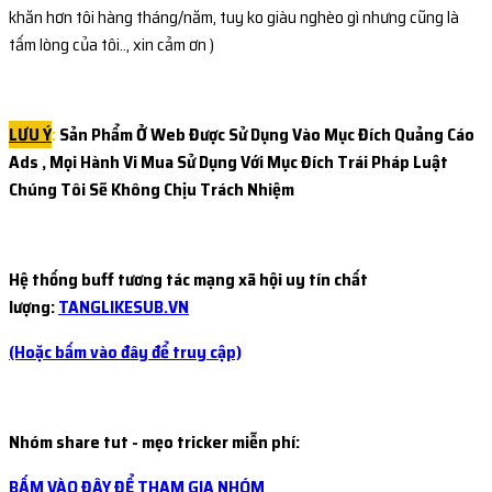
khăn hơn tôi hàng tháng/năm, tuy ko giàu nghèo gì nhưng cũng là
tấm lòng của tôi.., xin cảm ơn )
LƯU Ý
:
Sản Phẩm Ở Web Được Sử Dụng Vào Mục Đích Quảng Cáo
Ads , Mọi Hành Vi Mua Sử Dụng Với Mục Đích Trái Pháp
Luật
Chúng Tôi Sẽ Không Chịu Trách Nhiệm
Hệ thống buff tương tác mạng xã hội uy tín chất
lượng:
TANGLIKESUB.VN
(Hoặc bấm vào đây để truy cập)
Nhóm share tut - mẹo tricker miễn phí:
BẤM VÀO ĐÂY ĐỂ THAM GIA NHÓM