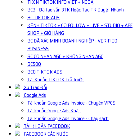
TKCN TIKTOK INFO VIỆT + NGOẠI
BC3 - Đã tạo sẵn 3TK Hoặc Tạo TK Duyệt Nhanh
BC TIKTOK ADS
KÊNH TIKTOK + CÓ FOLLOW + LIVE + STUDIO + AFF
SHOP + GIỎ HÀNG
BC ĐÃ XÁC MINH DOANH NGHIỆP - VERIFIED
BUSINESS
BC CÓ NHÃN AGC + KHÔNG NHÃN AGC
BC500
BC0 TIKTOK ADS
Tài Khoản TIKTOK Trả trước
Xu Trao Đổi
Google Ads
Tài khoản Google Ads Invoice - Chuyên VPCS
Tài khoản Google Ads Khác
Tài khoản Google Ads Invoice - Chạy sạch
TÀI KHOẢN FACEBOOK
FACEBOOK CÁC NƯỚC