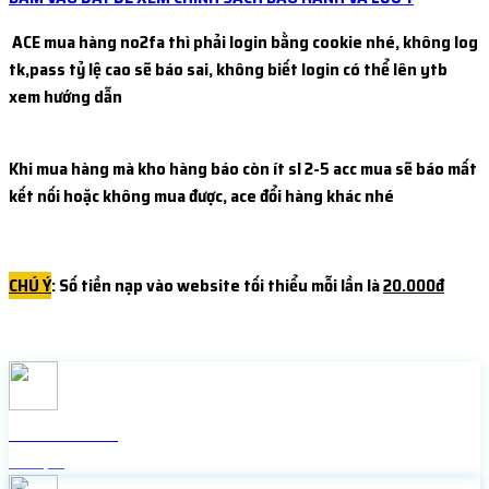
ACE mua hàng no2fa thì phải login bằng cookie nhé, không log
tk,pass tỷ lệ cao sẽ báo sai, không biết login có thể lên ytb
xem hướng dẫn
Khi mua hàng mà kho hàng báo còn ít sl 2-5 acc mua sẽ báo mất
kết nối hoặc không mua được, ace đổi hàng khác nhé
CHÚ Ý
: Số tiền nạp vào website tối thiểu mỗi lần là
20.000đ
Check live FB
Miễn phí