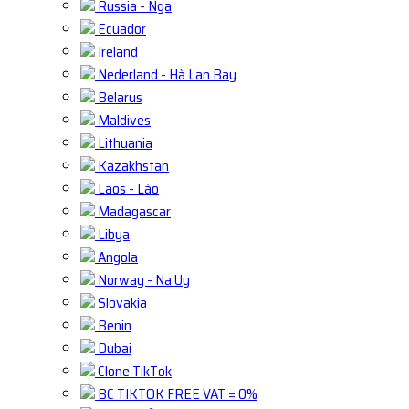
Russia - Nga
Ecuador
Ireland
Nederland - Hà Lan Bay
Belarus
Maldives
Lithuania
Kazakhstan
Laos - Lào
Madagascar
Libya
Angola
Norway - Na Uy
Slovakia
Benin
Dubai
Clone TikTok
BC TIKTOK FREE VAT = 0%