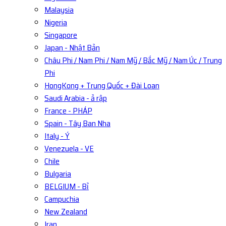
Malaysia
Nigeria
Singapore
Japan - Nhật Bản
Châu Phi / Nam Phi / Nam Mỹ / Bắc Mỹ / Nam Úc / Trung
Phi
HongKong + Trung Quốc + Đài Loan
Saudi Arabia - ả rập
France - PHÁP
Spain - Tây Ban Nha
Italy - Ý
Venezuela - VE
Chile
Bulgaria
BELGIUM - Bỉ
Campuchia
New Zealand
Iran