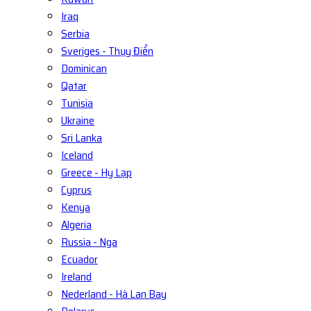
Iraq
Serbia
Sveriges - Thụy Điển
Dominican
Qatar
Tunisia
Ukraine
Sri Lanka
Iceland
Greece - Hy Lạp
Cyprus
Kenya
Algeria
Russia - Nga
Ecuador
Ireland
Nederland - Hà Lan Bay