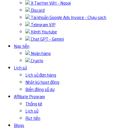
X Twitter Việt - Ngoại
Discord
Tài khoản Google Ads Invoice - Chạy sạch
Telegram VIP
Kênh Youtube
Chat GPT - Gemini
Nạp tiền
Ngân hàng
Crypto
Lịch sử
Lịch sử đơn hàng
Nhật ký hoạt động
Biến động số dư
Affiliate Program
Thống kê
Lịch sử
Rút tiền
Blogs