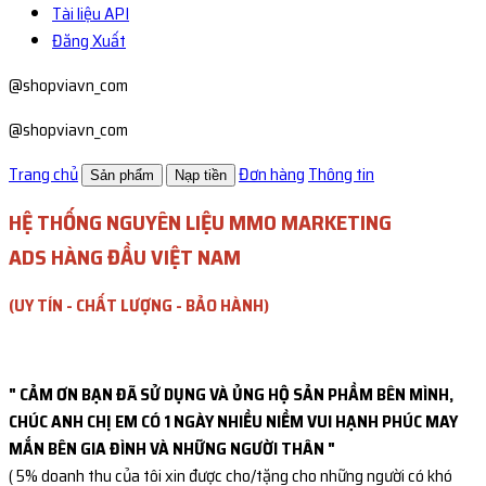
Tài liệu API
Đăng Xuất
@shopviavn_com
@shopviavn_com
Trang chủ
Đơn hàng
Thông tin
Sản phẩm
Nạp tiền
HỆ THỐNG NGUYÊN LIỆU MMO MARKETING
ADS HÀNG ĐẦU VIỆT NAM
(UY TÍN - CHẤT LƯỢNG - BẢO HÀNH)
" CẢM ƠN BẠN ĐÃ SỬ DỤNG VÀ ỦNG HỘ SẢN PHẦM BÊN MÌNH,
CHÚC ANH CHỊ EM CÓ 1 NGÀY NHIỀU NIỀM VUI HẠNH PHÚC MAY
MẮN BÊN GIA ĐÌNH VÀ NHỮNG NGƯỜI THÂN "
( 5% doanh thu của tôi xin được cho/tặng cho những người có khó