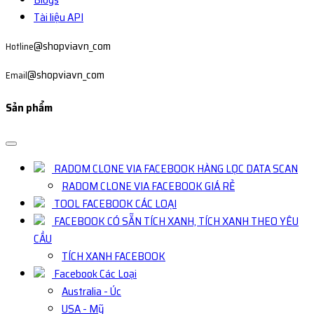
Tài liệu API
@shopviavn_com
Hotline
@shopviavn_com
Email
Sản phẩm
RADOM CLONE VIA FACEBOOK HÀNG LỌC DATA SCAN
RADOM CLONE VIA FACEBOOK GIÁ RẺ
TOOL FACEBOOK CÁC LOẠI
FACEBOOK CÓ SẴN TÍCH XANH, TÍCH XANH THEO YÊU
CẦU
TÍCH XANH FACEBOOK
Facebook Các Loại
Australia - Úc
USA - Mỹ