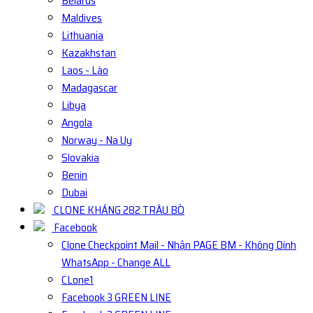
Belarus
Maldives
Lithuania
Kazakhstan
Laos - Lào
Madagascar
Libya
Angola
Norway - Na Uy
Slovakia
Benin
Dubai
CLONE KHÁNG 282 TRÂU BÒ
Facebook
Clone Checkpoint Mail - Nhận PAGE BM - Không Dính
WhatsApp - Change ALL
CLone1
Facebook 3 GREEN LINE