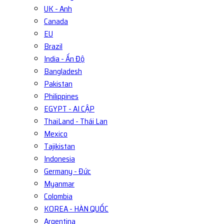
UK - Anh
Canada
EU
Brazil
India - Ấn Độ
Bangladesh
Pakistan
Philippines
EGYPT - AI CẬP
ThaiLand - Thái Lan
Mexico
Tajikistan
Indonesia
Germany - Đức
Myanmar
Colombia
KOREA - HÀN QUỐC
Argentina