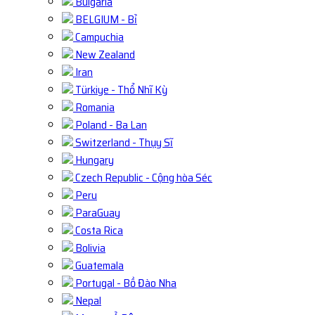
Bulgaria
BELGIUM - Bỉ
Campuchia
New Zealand
Iran
Türkiye - Thổ Nhĩ Kỳ
Romania
Poland - Ba Lan
Switzerland - Thụy Sĩ
Hungary
Czech Republic - Cộng hòa Séc
Peru
ParaGuay
Costa Rica
Bolivia
Guatemala
Portugal - Bồ Đào Nha
Nepal