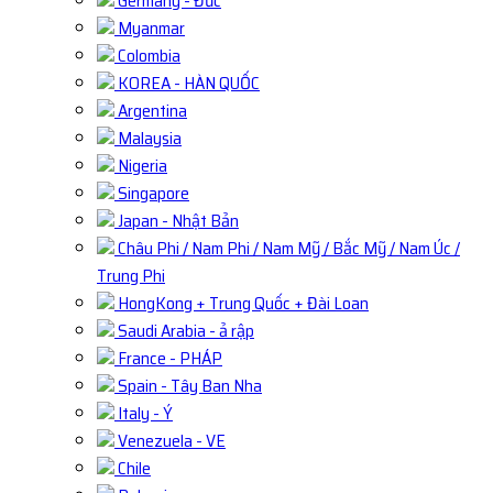
Germany - Đức
Myanmar
Colombia
KOREA - HÀN QUỐC
Argentina
Malaysia
Nigeria
Singapore
Japan - Nhật Bản
Châu Phi / Nam Phi / Nam Mỹ / Bắc Mỹ / Nam Úc /
Trung Phi
HongKong + Trung Quốc + Đài Loan
Saudi Arabia - ả rập
France - PHÁP
Spain - Tây Ban Nha
Italy - Ý
Venezuela - VE
Chile