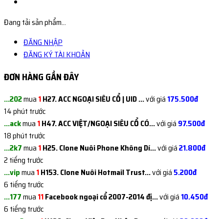
Đang tải sản phẩm...
ĐĂNG NHẬP
ĐĂNG KÝ TÀI KHOẢN
ĐƠN HÀNG GẦN ĐÂY
...202
mua
1
H27. ACC NGOẠI SIÊU CỔ | UID ...
với giá
175.500đ
14 phút trước
...ack
mua
1
H47. ACC VIỆT/NGOẠI SIÊU CỔ CÓ...
với giá
97.500đ
18 phút trước
...2k7
mua
1
H25. Clone Nuôi Phone Không Dí...
với giá
21.800đ
2 tiếng trước
...vip
mua
1
H153. Clone Nuôi Hotmail Trust...
với giá
5.200đ
6 tiếng trước
...177
mua
11
Facebook ngoại cổ 2007-2014 đị...
với giá
10.450đ
6 tiếng trước