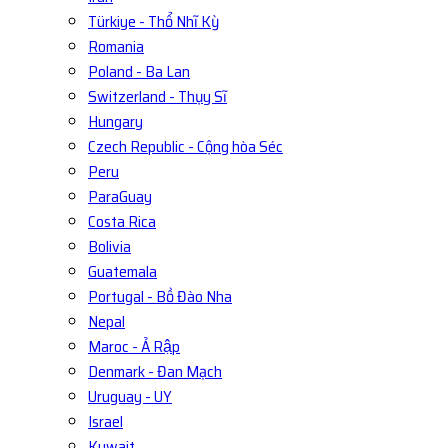
Türkiye - Thổ Nhĩ Kỳ
Romania
Poland - Ba Lan
Switzerland - Thụy Sĩ
Hungary
Czech Republic - Cộng hòa Séc
Peru
ParaGuay
Costa Rica
Bolivia
Guatemala
Portugal - Bồ Đào Nha
Nepal
Maroc - Ả Rập
Denmark - Đan Mạch
Uruguay - UY
Israel
Kuwait