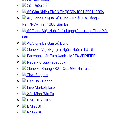
Cổ + Siêu Cổ
AC Cầm Nhiều TKCN TKQC 50$ 100$ 250$ 1500$
AC/Clone Đã Qua Sử Dụng + Nhiều Bài Đăng +
Nam/Nữ + Trên 1000 Bạn Bè
AC/Clone Việt Nuôi Chất Lượng Cao + Lọc Theo Yêu
Cầu
AC/Clone Đã Qua Sử Dụng
Clone Fb Việt/Ngoại + Ngâm Nuôi + TUT $
Facebook Lên Tích Xanh - META VERIFIED
Page + Group Facebook
Clone Fb Kháng 282 + Qua 956 Nhiều Lần
Chat Support
Hẹn Hò - Dating
Live Marketplace
Xác Minh Bầu Cử
BM 50$ + 100$
BM 250$
BM 350$