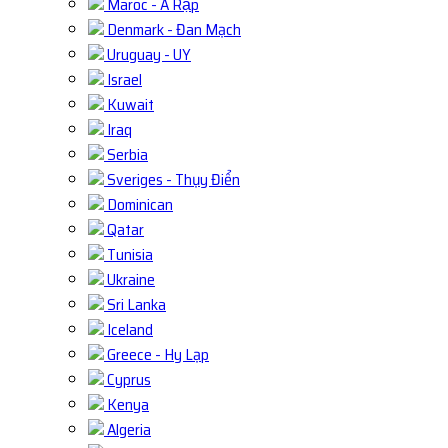
Maroc - Ả Rập
Denmark - Đan Mạch
Uruguay - UY
Israel
Kuwait
Iraq
Serbia
Sveriges - Thụy Điển
Dominican
Qatar
Tunisia
Ukraine
Sri Lanka
Iceland
Greece - Hy Lạp
Cyprus
Kenya
Algeria