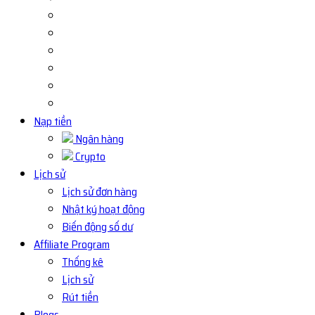
Nạp tiền
Ngân hàng
Crypto
Lịch sử
Lịch sử đơn hàng
Nhật ký hoạt động
Biến động số dư
Affiliate Program
Thống kê
Lịch sử
Rút tiền
Blogs